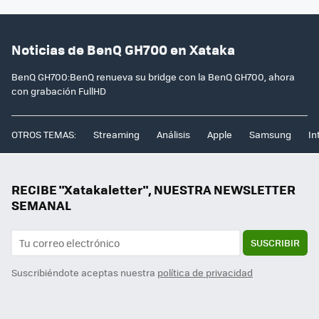
Noticias de BenQ GH700 en Xataka
BenQ GH700:BenQ renueva su bridge con la BenQ GH700, ahora
con grabación FullHD
OTROS TEMAS:
Streaming
Análisis
Apple
Samsung
In
RECIBE "Xatakaletter", NUESTRA NEWSLETTER
SEMANAL
SUSCRIBIR
Suscribiéndote aceptas nuestra
política de privacidad