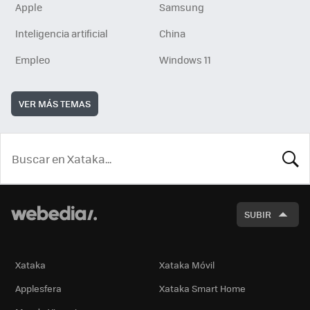
Apple
Samsung
Inteligencia artificial
China
Empleo
Windows 11
VER MÁS TEMAS
BUSCA
SUBIR
Xataka
Xataka Móvil
Applesfera
Xataka Smart Home