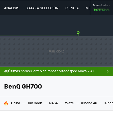
Suscríbete a
ANÁLISIS
XATAKA SELECCIÓN
CIENCIA
MOVILIDAD
🌿¡Últimas horas! Sorteo de robot cortacésped Mova ViAX
BenQ GH700
HOY SE HABLA DE
China
Tim Cook
NASA
Waze
iPhone Air
iPhon