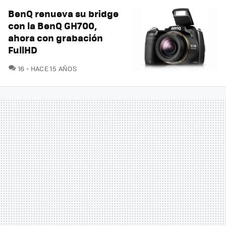
BenQ renueva su bridge
con la BenQ GH700,
ahora con grabación
FullHD
COMENTARIOS
16
HACE 15 AÑOS