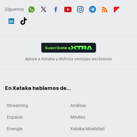
Síguenos
Wh
Twit
Fac
You
Inst
Tele
RSS
Flip
ats
ter
ebo
tub
agr
gra
boa
Link
Tikt
App
ok
e
am
m
rd
edI
ok
Suscríbete a
n
Apoya a Xataka y disfruta ventajas exclusivas
En Xataka hablamos de...
Streaming
Análisis
Espacio
Móviles
Energía
Xataka Movilidad