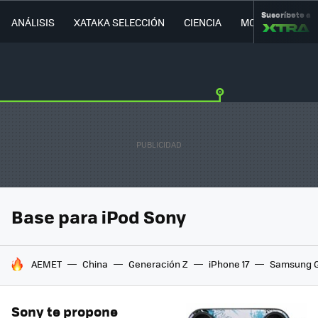
Suscríbete a
ANÁLISIS
XATAKA SELECCIÓN
CIENCIA
MOVILIDAD
Base para iPod Sony
HOY SE HABLA DE
AEMET
China
Generación Z
iPhone 17
Samsung G
Sony te propone