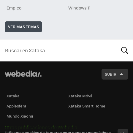
Empleo
Windows 11
VER MÁS TEMAS
BUSCA
SUBIR
Xataka
Xataka Móvil
Applesfera
Xataka Smart Home
Mundo Xiaomi
Otras publicaciones de Webedia
Utilizamos cookies de terceros para generar estadísticas