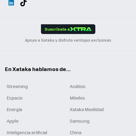
ats
ter
ebo
tub
agr
gra
boa
Link
Tikt
App
ok
e
am
m
rd
edI
ok
Suscríbete a
n
Apoya a Xataka y disfruta ventajas exclusivas
En Xataka hablamos de...
Streaming
Análisis
Espacio
Móviles
Energía
Xataka Movilidad
Apple
Samsung
Inteligencia artificial
China