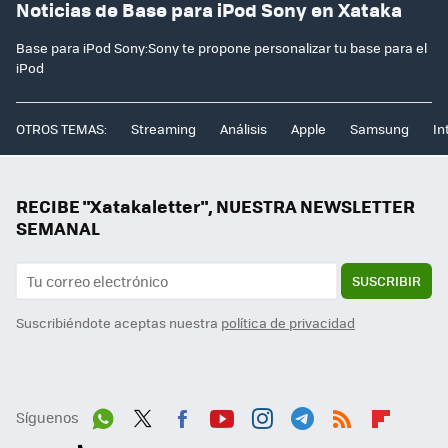
Noticias de Base para iPod Sony en Xataka
Base para iPod Sony:Sony te propone personalizar tu base para el
iPod
OTROS TEMAS:
Streaming
Análisis
Apple
Samsung
In
RECIBE "Xatakaletter", NUESTRA NEWSLETTER
SEMANAL
SUSCRIBIR
Suscribiéndote aceptas nuestra
política de privacidad
Síguenos
Wh
Twit
Fac
You
Inst
Tele
RSS
Flip