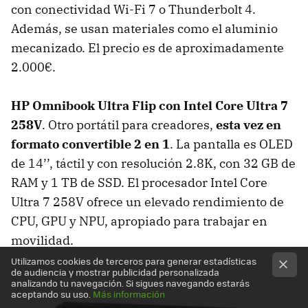
con conectividad Wi-Fi 7 o Thunderbolt 4.
Además, se usan materiales como el aluminio
mecanizado. El precio es de aproximadamente
2.000€.
HP Omnibook Ultra Flip con Intel Core Ultra 7
258V
. Otro portátil para creadores,
esta vez en
formato convertible 2 en 1
. La pantalla es OLED
de 14’’, táctil y con resolución 2.8K, con 32 GB de
RAM y 1 TB de SSD. El procesador Intel Core
Ultra 7 258V ofrece un elevado rendimiento de
CPU, GPU y NPU, apropiado para trabajar en
movilidad.
Utilizamos cookies de terceros para generar estadísticas
de audiencia y mostrar publicidad personalizada
analizando tu navegación. Si sigues navegando estarás
aceptando su uso.
Más información