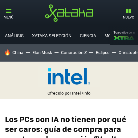
MENÚ
NUEVO
Suscríbete a
ANÁLISIS
XATAKA SELECCIÓN
CIENCIA
MOVILIDAD
HOY SE HABLA DE
China
Elon Musk
Generación Z
Eclipse
Christoph
Ofrecido por Intel
+info
Los PCs con IA no tienen por qué
ser caros: guía de compra para