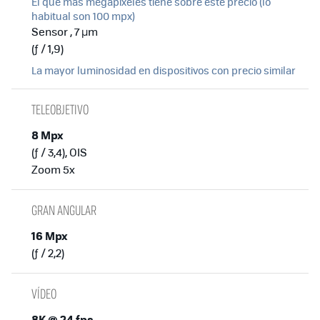
El que más megapixeles tiene sobre este precio (lo
habitual son 100 mpx)
Sensor , 7 µm
(ƒ / 1,9)
La mayor luminosidad en dispositivos con precio similar
TELEOBJETIVO
8 Mpx
(ƒ / 3,4), OIS
Zoom 5x
GRAN ANGULAR
16 Mpx
(ƒ / 2,2)
VÍDEO
8K @ 24 fps