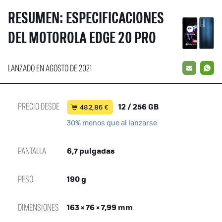
RESUMEN: ESPECIFICACIONES
DEL MOTOROLA EDGE 20 PRO
LANZADO EN AGOSTO DE 2021
EMAIL
W
PRECIO DESDE
12 / 256 GB
482,86 €
30% menos que al lanzarse
PANTALLA
6,7 pulgadas
PESO
190 g
DIMENSIONES
163 × 76 × 7,99 mm