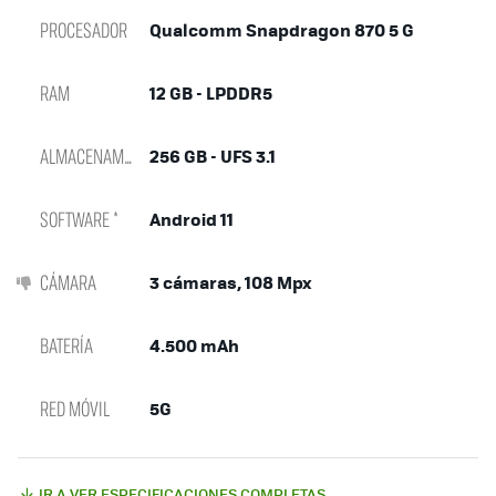
PROCESADOR
Qualcomm Snapdragon 870 5 G
RAM
12 GB - LPDDR5
ALMACENAMIENTO
256 GB - UFS 3.1
SOFTWARE *
Android 11
CÁMARA
3 cámaras, 108 Mpx
BATERÍA
4.500 mAh
RED MÓVIL
5G
IR A VER ESPECIFICACIONES COMPLETAS