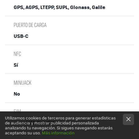
GPS, AGPS, LTEPP, SUPL, Glonass, Galile
PUERTO DE CARGA
USB-C
NFC
Sí
MINIJACK
No
SIM
Utilizamos cookies de terceros para generar estadísticas
nanoSIM, DualSIM
de audiencia y mostrar publicidad personalizada
analizando tu navegación. Si sigues navegando estarás
aceptando su uso.
Más información