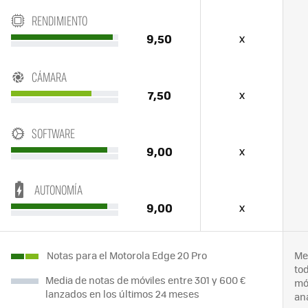
RENDIMIENTO
9,50
x
CÁMARA
7,50
x
SOFTWARE
9,00
x
AUTONOMÍA
9,00
x
Notas para el Motorola Edge 20 Pro
Me
to
Media de notas de móviles entre 301 y 600 €
mó
lanzados en los últimos 24 meses
an