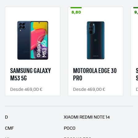
8,80
9
SAMSUNG GALAXY
MOTOROLA EDGE 30
M53 5G
PRO
Desde 469,00 €
Desde 469,00 €
D
XIAOMI REDMI NOTE 14
CMF
POCO