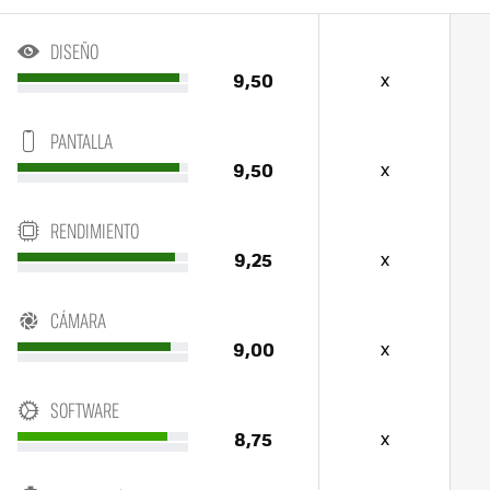
DISEÑO
9,50
x
PANTALLA
9,50
x
RENDIMIENTO
9,25
x
CÁMARA
9,00
x
SOFTWARE
8,75
x