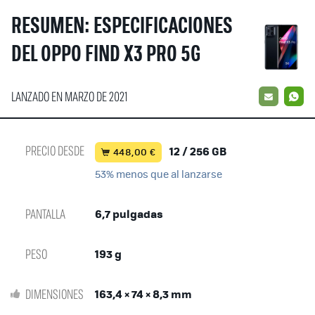
RESUMEN: ESPECIFICACIONES
DEL OPPO FIND X3 PRO 5G
LANZADO EN MARZO DE 2021
EMAIL
W
PRECIO DESDE
12 / 256 GB
448,00 €
53% menos que al lanzarse
PANTALLA
6,7 pulgadas
PESO
193 g
DIMENSIONES
163,4 × 74 × 8,3 mm