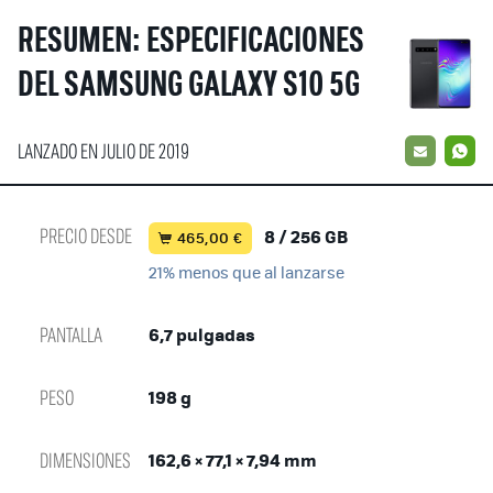
RESUMEN: ESPECIFICACIONES
DEL SAMSUNG GALAXY S10 5G
LANZADO EN JULIO DE 2019
EMAIL
W
PRECIO DESDE
8 / 256 GB
465,00 €
21% menos que al lanzarse
PANTALLA
6,7 pulgadas
PESO
198 g
DIMENSIONES
162,6 × 77,1 × 7,94 mm