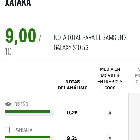
XATAKA
9,00
NOTA TOTAL PARA EL SAMSUNG
/
GALAXY S10 5G
10
MEDIA EN
M
MÓVILES
MÓ
NOTAS
ENTRE 301 Y
C
DEL ANÁLISIS
600€
DISEÑO
9,25
x
PANTALLA
9,25
x