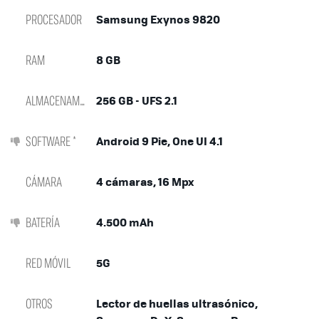
PROCESADOR
Samsung Exynos 9820
RAM
8 GB
ALMACENAMIENTO
256 GB - UFS 2.1
SOFTWARE *
Android 9 Pie, One UI 4.1
CÁMARA
4 cámaras, 16 Mpx
BATERÍA
4.500 mAh
RED MÓVIL
5G
OTROS
Lector de huellas ultrasónico,