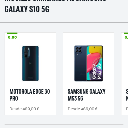
GALAXY S10 5G
8,80
8
MOTOROLA EDGE 30
SAMSUNG GALAXY
PRO
M53 5G
Desde 469,00 €
Desde 469,00 €