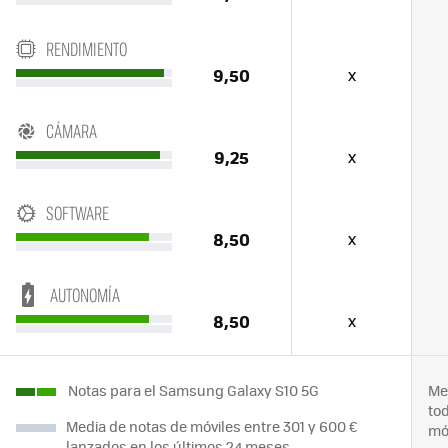
RENDIMIENTO
9,50
x
CÁMARA
9,25
x
SOFTWARE
8,50
x
AUTONOMÍA
8,50
x
Notas para el Samsung Galaxy S10 5G
Me
to
Media de notas de móviles entre 301 y 600 €
mó
lanzados en los últimos 24 meses