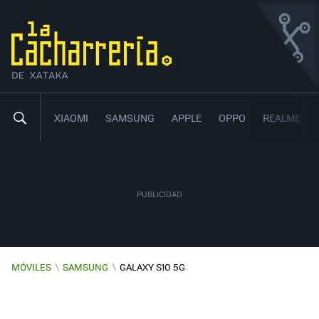
SAMSUNG GALAXY S10 5G
UN TODOTERRENO CON SEIS CÁMARAS Y
9
00
,
CON 5G
XIAOMI
SAMSUNG
APPLE
OPPO
REALME
MÓVILES
\
SAMSUNG
\
GALAXY S10 5G