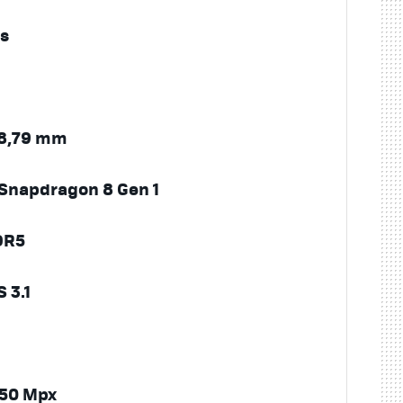
as
× 8,79 mm
napdragon 8 Gen 1
DR5
 3.1
 50 Mpx