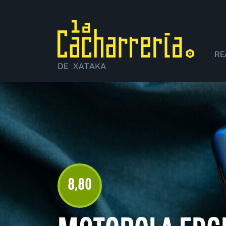
RE
XI
8
80
,