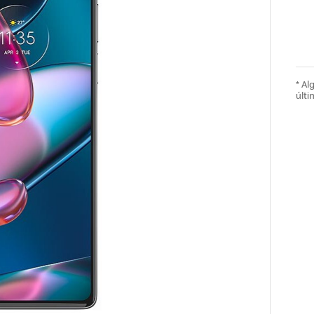
* A
últi