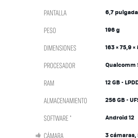
PANTALLA
6,7 pulgad
PESO
196 g
DIMENSIONES
163 × 75,9 
PROCESADOR
Qualcomm S
RAM
12 GB - LPD
ALMACENAMIENTO
256 GB - UFS
SOFTWARE *
Android 12
CÁMARA
3 cámaras,