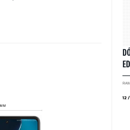
D
ED
RAM
12 
 MM