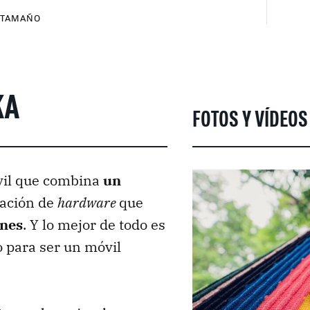
TAMAÑO
KA
FOTOS Y VÍDEOS
il que combina
un
ración de
hardware
que
ones
. Y lo mejor de todo es
o para ser un móvil