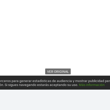
VER ORIGINAL
erceros para generar estadísticas de audiencia y mostrar publicidad pe
ón. Si sigues navegando estarás aceptando su uso.
Más información
ENA CON SMARTBAND