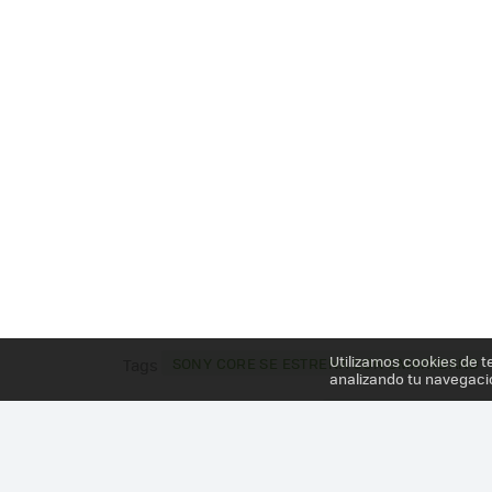
Utilizamos cookies de t
SONY CORE SE ESTRENA CON SMARTBAND
Tags
analizando tu navegaci
Más información en el post
SONY CORE SE ESTR