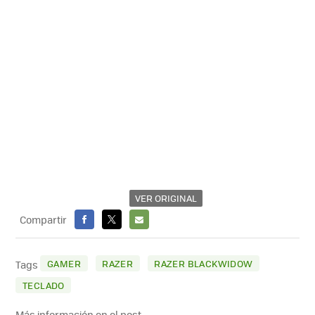
VER ORIGINAL
Compartir
FACEBOOK
X
E-
MAIL
GAMER
RAZER
RAZER BLACKWIDOW
Tags
TECLADO
Más información en el post