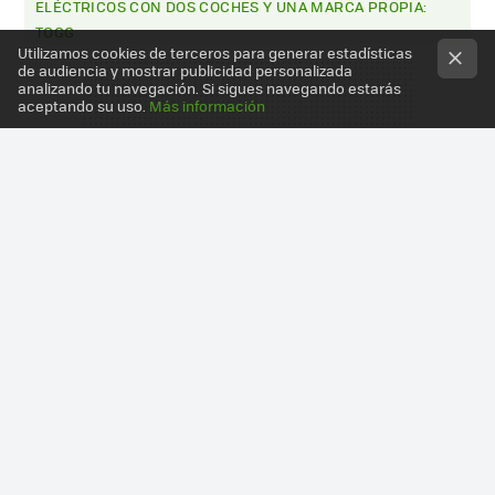
ELÉCTRICOS CON DOS COCHES Y UNA MARCA PROPIA:
TOGG
Utilizamos cookies de terceros para generar estadísticas
de audiencia y mostrar publicidad personalizada
analizando tu navegación. Si sigues navegando estarás
aceptando su uso.
Más información