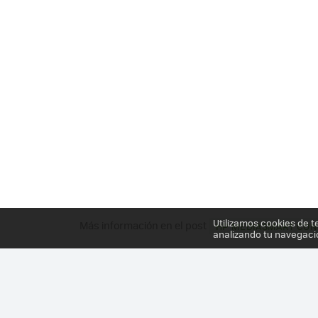
Utilizamos cookies de t
Más información en el post
HP MEDIASMART CONN
analizando tu navegaci