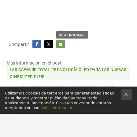
VER ORIGINAL
Compartir
FACEBOOK
X
E-
MAIL
Más información en el post
LAS GAFAS 3D TOTAL: TECNOLOGÍA OLED PARA LAS NUEVAS
CINEMIZER PLUS
Utilizamos cookies de terceros para generar estadísticas
de audiencia y mostrar publicidad personalizada
analizando tu navegación. Si sigues navegando estarás
aceptando su uso.
Más información