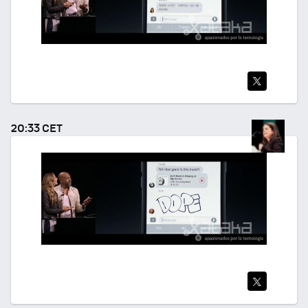
TWI
TEA
20:33 CET
R
TWI