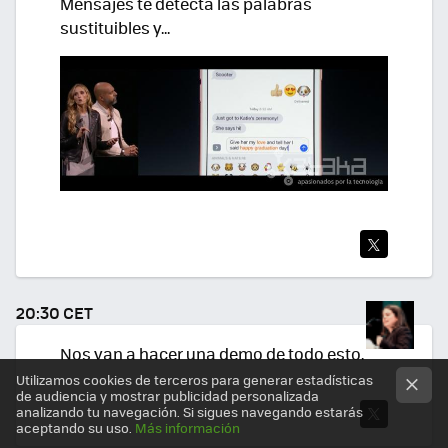
Mensajes te detecta las palabras
sustituibles y...
TWI
TEA
20:30 CET
R
Nos van a hacer una demo de todo esto.
Utilizamos cookies de terceros para generar estadísticas
de audiencia y mostrar publicidad personalizada
analizando tu navegación. Si sigues navegando estarás
aceptando su uso.
Más información
TWI