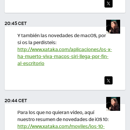
TWI
TEA
20:45 CET
R
Y también las novedades de macOS, por
si os la perdisteis:
http://www.xataka.com/aplicaciones/os-x-
ha-muerto-viva-macos-siri-llega-por-fin-
al-escritorio
TWI
TEA
20:44 CET
R
Para los que no quieran vídeo, aquí
nuestro resumen de novedades de iOS 10:
http://www.xataka.com/moviles/ios-10-