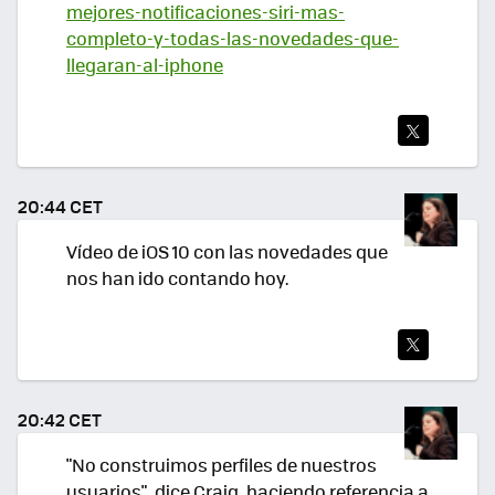
mejores-notificaciones-siri-mas-
completo-y-todas-las-novedades-que-
llegaran-al-iphone
TWI
TEA
20:44 CET
R
Vídeo de iOS 10 con las novedades que
nos han ido contando hoy.
TWI
TEA
20:42 CET
R
"No construimos perfiles de nuestros
usuarios", dice Craig, haciendo referencia a