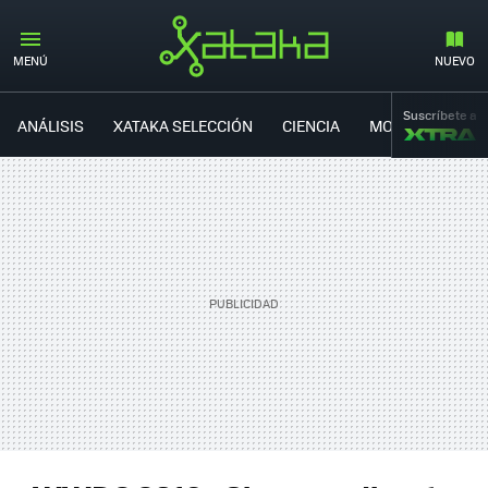
#WWDC16
MENÚ
NUEVO
Suscríbete a
ANÁLISIS
XATAKA SELECCIÓN
CIENCIA
MOVILIDAD