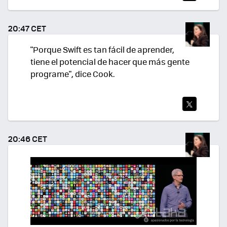
TWI
TEA
20:47 CET
R
"Porque Swift es tan fácil de aprender,
tiene el potencial de hacer que más gente
programe", dice Cook.
TWI
TEA
20:46 CET
R