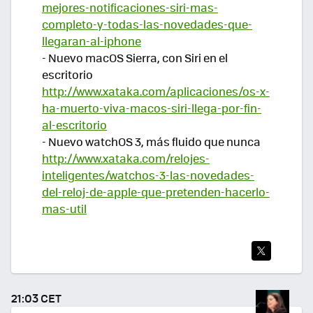
mejores-notificaciones-siri-mas-
completo-y-todas-las-novedades-que-
llegaran-al-iphone
- Nuevo macOS Sierra, con Siri en el
escritorio
http://www.xataka.com/aplicaciones/os-x-
ha-muerto-viva-macos-siri-llega-por-fin-
al-escritorio
- Nuevo watchOS 3, más fluido que nunca
http://www.xataka.com/relojes-
inteligentes/watchos-3-las-novedades-
del-reloj-de-apple-que-pretenden-hacerlo-
mas-util
TWI
TEA
21:03 CET
R