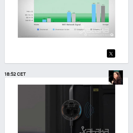
TWI
TEA
18:52 CET
R