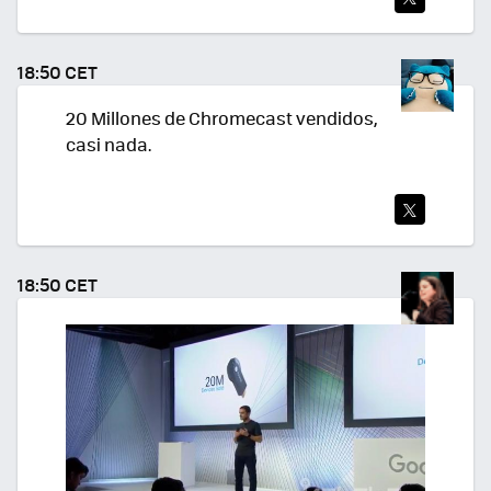
TWI
TEA
18:50 CET
R
20 Millones de Chromecast vendidos,
casi nada.
TWI
TEA
18:50 CET
R