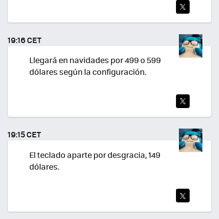
TWI
TEA
19:16 CET
R
Llegará en navidades por 499 o 599
dólares según la configuración.
TWI
TEA
19:15 CET
R
El teclado aparte por desgracia, 149
dólares.
TWI