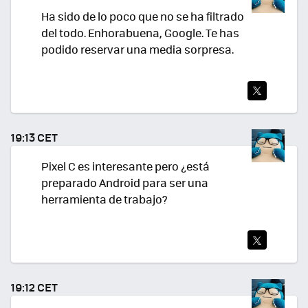
Ha sido de lo poco que no se ha filtrado
del todo. Enhorabuena, Google. Te has
podido reservar una media sorpresa.
TWI
TEA
19:13 CET
R
Pixel C es interesante pero ¿está
preparado Android para ser una
herramienta de trabajo?
TWI
TEA
19:12 CET
R