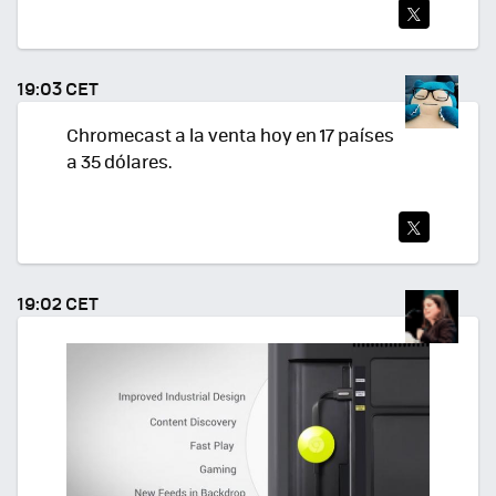
TWI
TEA
19:03 CET
R
Chromecast a la venta hoy en 17 países
a 35 dólares.
TWI
TEA
19:02 CET
R