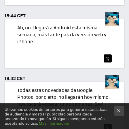
TWI
TEA
18:44 CET
R
Ah, no. Llegará a Android esta misma
semana, más tarde para la versión web y
iPhone.
TWI
TEA
18:42 CET
R
Todas estas novedades de Google
Photos, por cierto, no llegarán hoy mismo,
nos tocará esperar unas semanas. Sed
Utilizamos cookies de terceros para generar estadísticas
pacientes.
de audiencia y mostrar publicidad personalizada
analizando tu navegación. Si sigues navegando estarás
aceptando su uso.
Más información