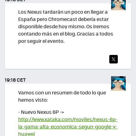
Los Nexus tardarán un poco en llegar a
España pero Chromecast debería estar
disponible desde hoy mismo. Os iremos
contando más en el blog. Gracias a todos
por seguir el evento.
TWI
TEA
19:18 CET
R
Vamos con un resumen de todo lo que
hemos visto:
- Nuevo Nexus 6P ->
http://www.xataka.com/moviles/nexus-6p-
la-gama-alta-economica-segun-google-y-
huawei