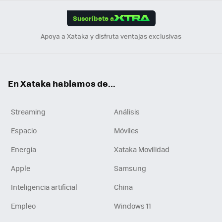
App
ok
e
am
m
rd
edI
ok
Suscríbete a
n
Apoya a Xataka y disfruta ventajas exclusivas
En Xataka hablamos de...
Streaming
Análisis
Espacio
Móviles
Energía
Xataka Movilidad
Apple
Samsung
Inteligencia artificial
China
Empleo
Windows 11