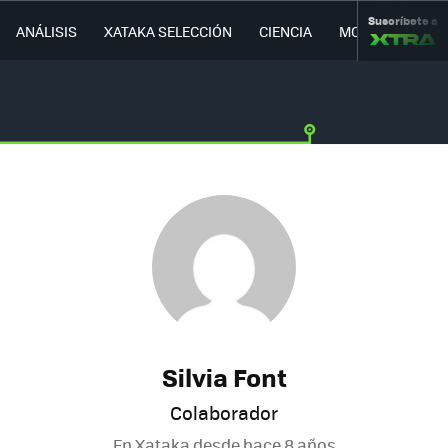
Suscríbete a
ANÁLISIS
XATAKA SELECCIÓN
CIENCIA
MOVILIDAD
Silvia Font
Colaborador
En Xataka desde
hace 8 años