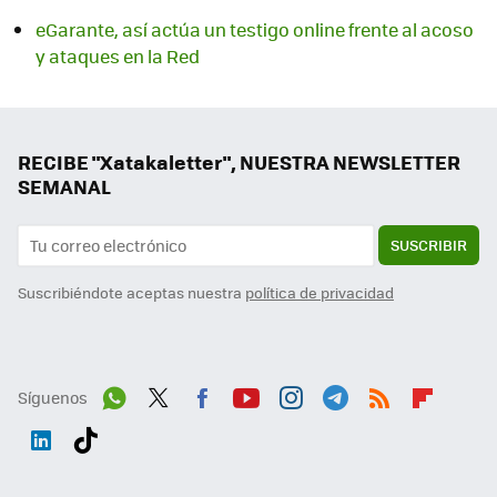
eGarante, así actúa un testigo online frente al acoso
y ataques en la Red
RECIBE "Xatakaletter", NUESTRA NEWSLETTER
SEMANAL
SUSCRIBIR
Suscribiéndote aceptas nuestra
política de privacidad
Síguenos
Wh
Twit
Fac
You
Inst
Tele
RSS
Flip
ats
ter
ebo
tub
agr
gra
boa
Link
Tikt