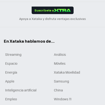
App
ok
e
am
m
rd
edI
ok
Suscríbete a
n
Apoya a Xataka y disfruta ventajas exclusivas
En Xataka hablamos de...
Streaming
Análisis
Espacio
Móviles
Energía
Xataka Movilidad
Apple
Samsung
Inteligencia artificial
China
Empleo
Windows 11