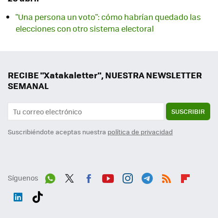
"Una persona un voto": cómo habrían quedado las
elecciones con otro sistema electoral
RECIBE "Xatakaletter", NUESTRA NEWSLETTER
SEMANAL
SUSCRIBIR
Suscribiéndote aceptas nuestra
política de privacidad
Síguenos
Wh
Twit
Fac
You
Inst
Tele
RSS
Flip
ats
ter
ebo
tub
agr
gra
boa
Link
Tikt