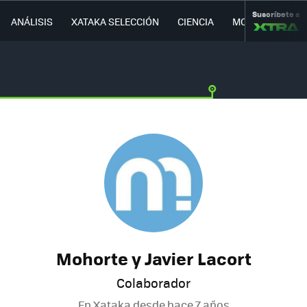
Suscríbete a
ANÁLISIS
XATAKA SELECCIÓN
CIENCIA
MOVILIDAD
Mohorte y Javier Lacort
Colaborador
En Xataka desde
hace 7 años