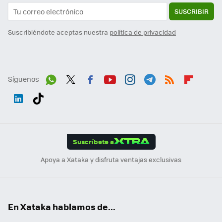
SUSCRIBIR
Suscribiéndote aceptas nuestra
política de privacidad
Síguenos
Wh
Twit
Fac
You
Inst
Tele
RSS
Flip
ats
ter
ebo
tub
agr
gra
boa
Link
Tikt
App
ok
e
am
m
rd
edI
ok
Suscríbete a
n
Apoya a Xataka y disfruta ventajas exclusivas
En Xataka hablamos de...