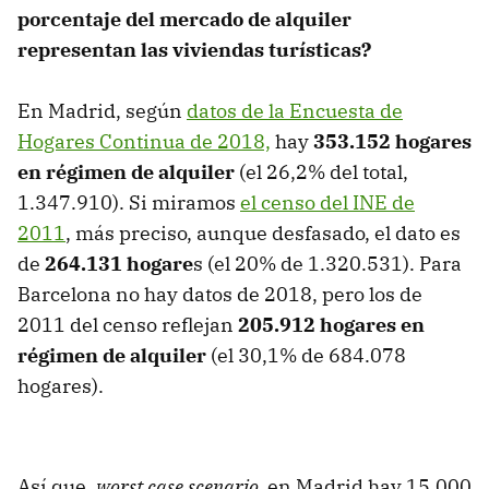
porcentaje del mercado de alquiler
representan las viviendas turísticas?
En Madrid, según
datos de la Encuesta de
Hogares Continua de 2018,
hay
353.152 hogares
en régimen de alquiler
(el 26,2% del total,
1.347.910). Si miramos
el censo del INE de
2011
, más preciso, aunque desfasado, el dato es
de
264.131 hogare
s (el 20% de 1.320.531). Para
Barcelona no hay datos de 2018, pero los de
2011 del censo reflejan
205.912 hogares en
régimen de alquiler
(el 30,1% de 684.078
hogares).
Así que,
worst case scenario,
en Madrid hay 15.000