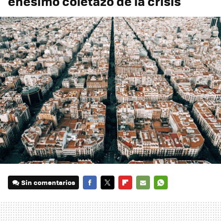
enésimo coletazo de la crisis
Sin comentarios
FACEBOOK
TWITTER
FLIPBOARD
E-
WHATSAPP
MAIL