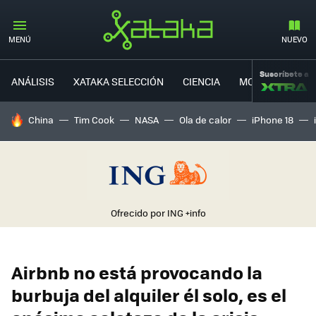
MENÚ
NUEVO
Suscríbete a
ANÁLISIS
XATAKA SELECCIÓN
CIENCIA
MOVILIDAD
HOY SE HABLA DE
China
Tim Cook
NASA
Ola de calor
iPhone 18
Ofrecido por ING
+info
Airbnb no está provocando la
burbuja del alquiler él solo, es el