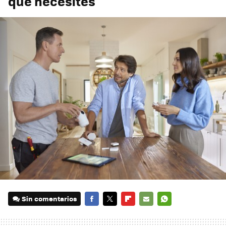
que necesites
Sin comentarios
FACEBOOK
TWITTER
FLIPBOARD
E-
WHATSAPP