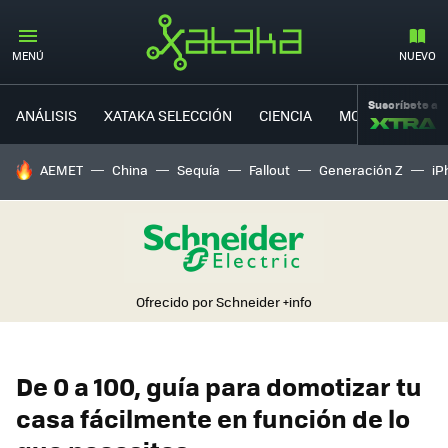
MENÚ
NUEVO
Suscríbete a
ANÁLISIS
XATAKA SELECCIÓN
CIENCIA
MOVILIDAD
HOY SE HABLA DE
AEMET
China
Sequía
Fallout
Generación Z
iP
Ofrecido por Schneider
+info
De 0 a 100, guía para domotizar tu
casa fácilmente en función de lo