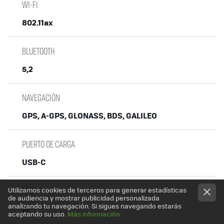
WI-FI
802.11ax
BLUETOOTH
5,2
NAVEGACIÓN
GPS, A-GPS, GLONASS, BDS, GALILEO
PUERTO DE CARGA
USB-C
NFC
Utilizamos cookies de terceros para generar estadísticas
de audiencia y mostrar publicidad personalizada
analizando tu navegación. Si sigues navegando estarás
Sí
aceptando su uso.
Más información