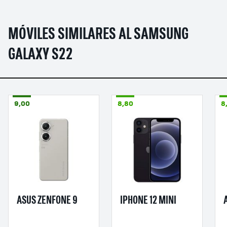
MÓVILES SIMILARES AL SAMSUNG
GALAXY S22
9,00
8,80
8
ASUS ZENFONE 9
IPHONE 12 MINI