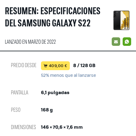
RESUMEN: ESPECIFICACIONES
DEL SAMSUNG GALAXY S22
LANZADO EN MARZO DE 2022
EMAIL
W
PRECIO DESDE
8 / 128 GB
409,00 €
52% menos que al lanzarse
PANTALLA
6,1 pulgadas
PESO
168 g
DIMENSIONES
146 × 70,6 × 7,6 mm