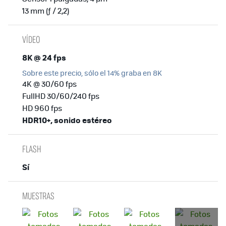
13 mm (ƒ / 2,2)
VÍDEO
8K @ 24 fps
Sobre este precio, sólo el 14% graba en 8K
4K @ 30/60 fps
FullHD 30/60/240 fps
HD 960 fps
HDR10+, sonido estéreo
FLASH
Sí
MUESTRAS