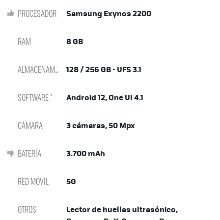
PROCESADOR
Samsung Exynos 2200
RAM
8 GB
ALMACENAMIENTO
128 / 256 GB - UFS 3.1
SOFTWARE *
Android 12, One UI 4.1
CÁMARA
3 cámaras, 50 Mpx
BATERÍA
3.700 mAh
RED MÓVIL
5G
OTROS
Lector de huellas ultrasónico,