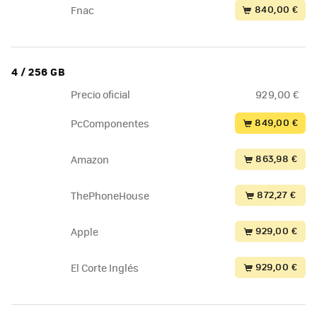
840,00 €
Fnac
4 / 256 GB
Precio oficial
929,00 €
849,00 €
PcComponentes
863,98 €
Amazon
872,27 €
ThePhoneHouse
929,00 €
Apple
929,00 €
El Corte Inglés