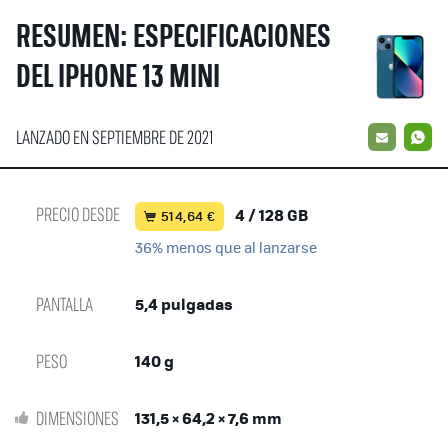
RESUMEN: ESPECIFICACIONES
DEL IPHONE 13 MINI
LANZADO EN SEPTIEMBRE DE 2021
EMAIL
W
PRECIO DESDE
4 / 128 GB
514,64 €
36% menos que al lanzarse
PANTALLA
5,4 pulgadas
PESO
140 g
DIMENSIONES
131,5 × 64,2 × 7,6 mm