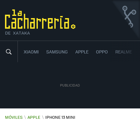
IPHONE 13 MINI
EL MÁS PEQUEÑO DE LA FAMILIA
8
90
,
XIAOMI
SAMSUNG
APPLE
OPPO
REALME
MÓVILES
\
APPLE
\
IPHONE 13 MINI