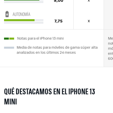
AUTONOMÍA
7,75
x
Notas para el iPhone 13 mini
Me
no
Media de notas para móviles de gama súper alta
mó
analizados en los últimos 24 meses
ent
60
QUÉ DESTACAMOS EN EL IPHONE 13
MINI