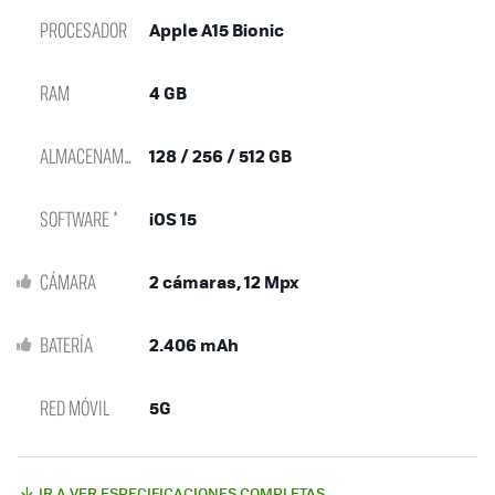
PROCESADOR
Apple A15 Bionic
RAM
4 GB
ALMACENAMIENTO
128 / 256 / 512 GB
SOFTWARE *
iOS 15
CÁMARA
2 cámaras, 12 Mpx
BATERÍA
2.406 mAh
RED MÓVIL
5G
IR A VER ESPECIFICACIONES COMPLETAS