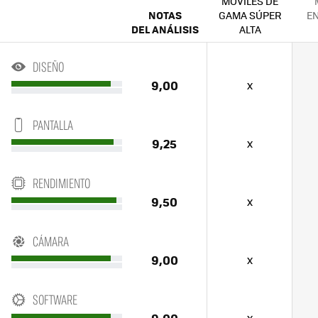
MÓVILES DE
NOTAS
GAMA SÚPER
EN
DEL ANÁLISIS
ALTA
DISEÑO
9,00
x
PANTALLA
9,25
x
RENDIMIENTO
9,50
x
CÁMARA
9,00
x
SOFTWARE
9,00
x