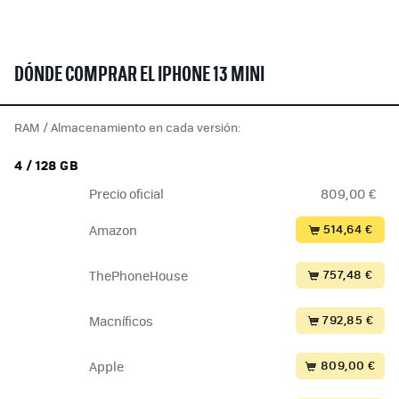
DÓNDE COMPRAR EL IPHONE 13 MINI
RAM / Almacenamiento en cada versión:
4 / 128 GB
Precio oficial
809,00 €
514,64 €
Amazon
757,48 €
ThePhoneHouse
792,85 €
Macníficos
809,00 €
Apple