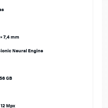
as
2 × 7,4 mm
Bionic Neural Engine
256 GB
 12 Mpx