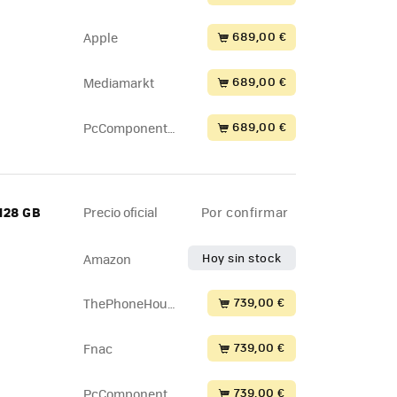
689,00 €
Apple
689,00 €
Mediamarkt
689,00 €
PcComponente
s
 128 GB
Precio oficial
Por confirmar
Hoy sin stock
Amazon
739,00 €
ThePhoneHous
e
739,00 €
Fnac
739,00 €
PcComponente