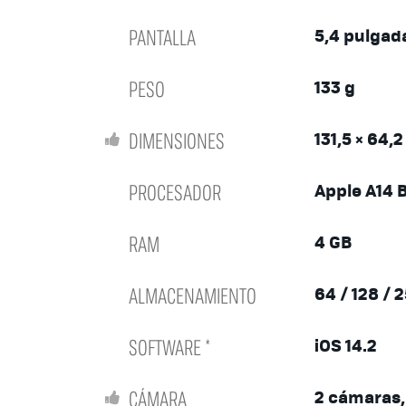
PANTALLA
5,4 pulgad
PESO
133 g
DIMENSIONES
131,5 × 64,
PROCESADOR
Apple A14 
RAM
4 GB
ALMACENAMIENTO
64 / 128 / 
SOFTWARE *
iOS 14.2
CÁMARA
2 cámaras,