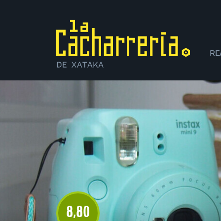
RE
XI
8
80
,