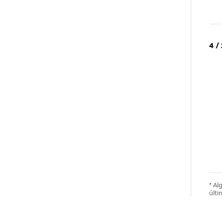
4 /
* A
últi