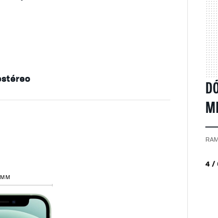
estéreo
DÓ
MI
RAM
4 /
 MM