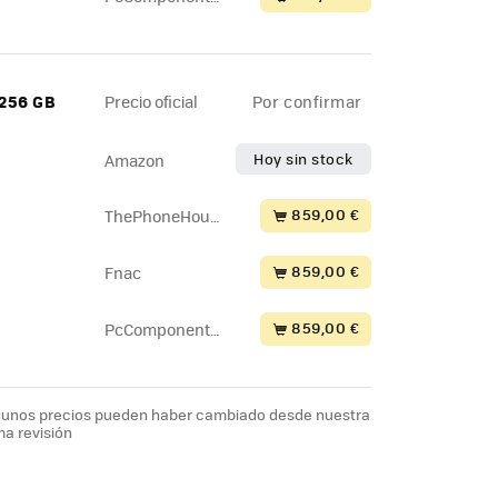
s
 256 GB
Precio oficial
Por confirmar
Hoy sin stock
Amazon
859,00 €
ThePhoneHous
e
859,00 €
Fnac
859,00 €
PcComponente
s
lgunos precios pueden haber cambiado desde nuestra
ma revisión