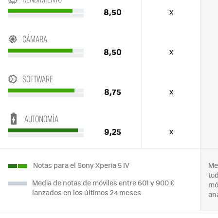
8,50
x
CÁMARA
8,50
x
SOFTWARE
8,75
x
AUTONOMÍA
9,25
x
Notas para el Sony Xperia 5 IV
Me
to
Media de notas de móviles entre 601 y 900 €
mó
lanzados en los últimos 24 meses
an