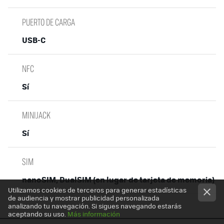
PUERTO DE CARGA
USB-C
NFC
Sí
MINIJACK
Sí
SIM
nanoSIM, DualSIM (en lugar de tarjeta de memoria)
Utilizamos cookies de terceros para generar estadísticas
de audiencia y mostrar publicidad personalizada
analizando tu navegación. Si sigues navegando estarás
aceptando su uso.
Más información