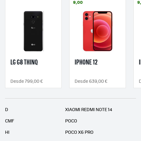
9,00
9
LG G8 THINQ
IPHONE 12
Desde 799,00 €
Desde 639,00 €
D
XIAOMI REDMI NOTE 14
CMF
POCO
HI
POCO X6 PRO