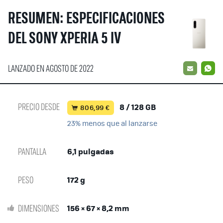
RESUMEN: ESPECIFICACIONES
DEL SONY XPERIA 5 IV
LANZADO EN AGOSTO DE 2022
EMAIL
W
PRECIO DESDE
8 / 128 GB
806,99 €
23% menos que al lanzarse
PANTALLA
6,1 pulgadas
PESO
172 g
DIMENSIONES
156 × 67 × 8,2 mm