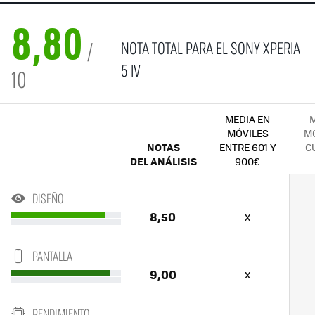
8,80
NOTA TOTAL PARA EL SONY XPERIA
/
5 IV
10
MEDIA EN
M
MÓVILES
MÓ
NOTAS
ENTRE 601 Y
C
DEL ANÁLISIS
900€
DISEÑO
8,50
x
PANTALLA
9,00
x
RENDIMIENTO