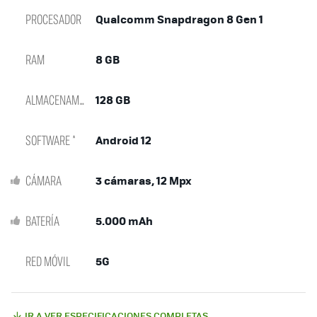
PROCESADOR
Qualcomm Snapdragon 8 Gen 1
RAM
8 GB
ALMACENAMIENTO
128 GB
SOFTWARE *
Android 12
CÁMARA
3 cámaras, 12 Mpx
BATERÍA
5.000 mAh
RED MÓVIL
5G
IR A VER ESPECIFICACIONES COMPLETAS