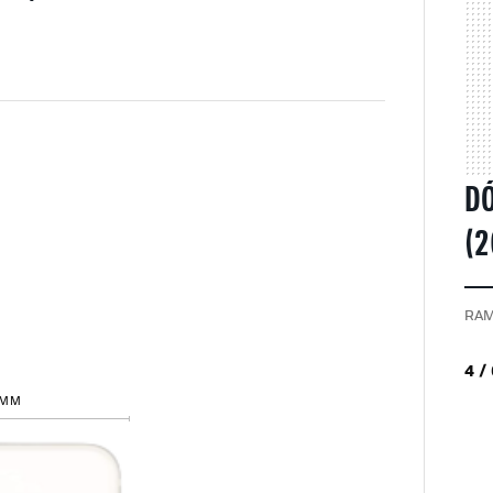
DÓ
(2
RAM
4 /
 MM