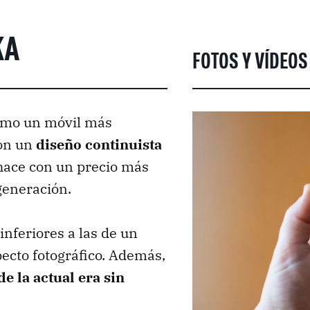
KA
FOTOS Y VÍDEOS
omo un móvil más
con un
diseño continuista
 hace con un precio más
generación.
nferiores a las de un
pecto fotográfico. Además,
de la actual era sin