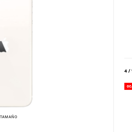
4 /
OC
TAMAÑO