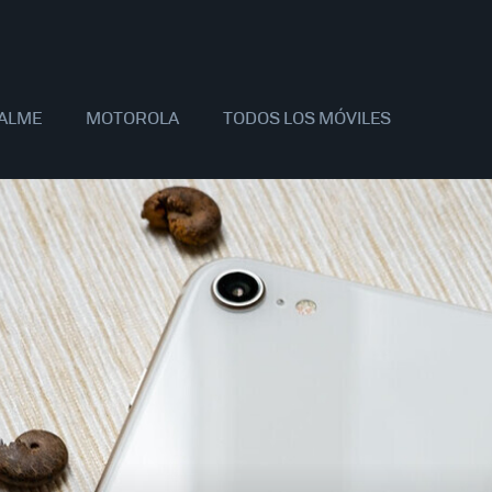
ALME
MOTOROLA
TODOS LOS MÓVILES
AOMI
SAMSUNG
APPLE
OPPO