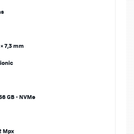
as
3 × 7,3 mm
ionic
256 GB - NVMe
12 Mpx