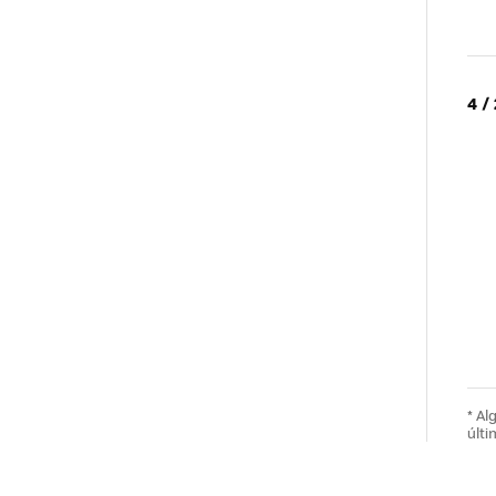
4 /
* A
últi