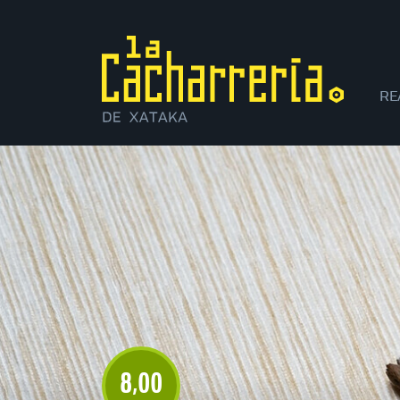
RE
XI
8
00
,