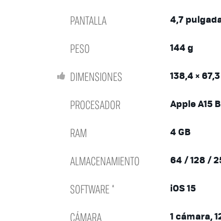
PANTALLA
4,7 pulgad
PESO
144 g
DIMENSIONES
138,4 × 67,
PROCESADOR
Apple A15 B
RAM
4 GB
ALMACENAMIENTO
64 / 128 / 
SOFTWARE *
iOS 15
CÁMARA
1 cámara, 