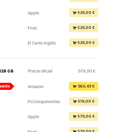
529,00 €
Apple
529,00 €
Fnac
529,00 €
El Corte Inglés
 128 GB
Precio oficial
579,00 €
380,43 €
Amazon
ASIÓN
519,00 €
PcComponentes
579,00 €
Apple
579,00 €
Fnac