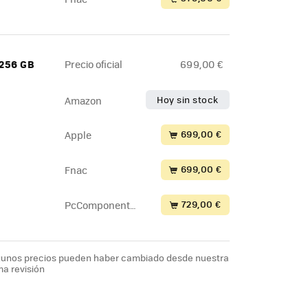
 256 GB
Precio oficial
699,00 €
Hoy sin stock
Amazon
699,00 €
Apple
699,00 €
Fnac
729,00 €
PcComponente
s
lgunos precios pueden haber cambiado desde nuestra
ma revisión