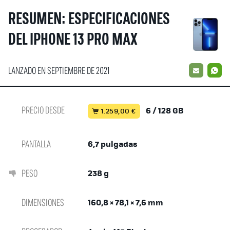
RESUMEN: ESPECIFICACIONES
DEL IPHONE 13 PRO MAX
LANZADO EN SEPTIEMBRE DE 2021
EMAIL
W
PRECIO DESDE
6 / 128 GB
1.259,00 €
PANTALLA
6,7 pulgadas
PESO
238 g
DIMENSIONES
160,8 × 78,1 × 7,6 mm