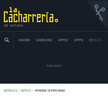
IPHONE 13 PRO MAX
CON UNA TASA DE REFRESCO DE 120 HZ Y
CON UNA AUTONOMÍA DE RÉCORD EN UN
9
30
,
IPHONE
XIAOMI
SAMSUNG
APPLE
OPPO
REALME
MÓVILES
\
APPLE
\
IPHONE 13 PRO MAX