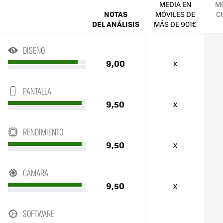
MEDIA EN
MÓ
NOTAS
MÓVILES DE
C
DEL ANÁLISIS
MÁS DE 901€
DISEÑO
9,00
x
PANTALLA
9,50
x
RENDIMIENTO
9,50
x
CÁMARA
9,50
x
SOFTWARE