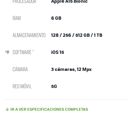
PROCESADOR
Apple A15 Bionic
RAM
6 GB
ALMACENAMIENTO
128 / 256 / 512 GB / 1 TB
SOFTWARE *
iOS 15
CÁMARA
3 cámaras, 12 Mpx
RED MÓVIL
5G
IR A VER ESPECIFICACIONES COMPLETAS