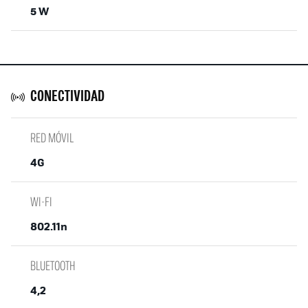
5 W
CONECTIVIDAD
RED MÓVIL
4G
WI-FI
802.11n
BLUETOOTH
4,2