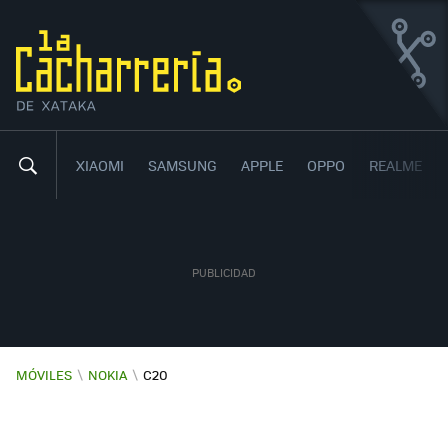
NOKIA C20
CON ANDROID 11 GO EDITION Y CON UN PRECIO MUY
AJUSTADO
XIAOMI
SAMSUNG
APPLE
OPPO
REALME
MÓVILES
\
NOKIA
\
C20