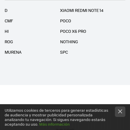
D
XIAOMI REDMI NOTE 14
CMF
POCO
HI
POCO X6 PRO
ROG
NOTHING
MURENA
SPC
Utilizamos cookies de terceros para generar estadísticas
de audiencia y mostrar publicidad personalizada
analizando tu navegación. Si sigues navegando estarás
aceptando su uso.
Más información