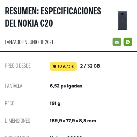
RESUMEN: ESPECIFICACIONES
DEL NOKIA C20
LANZADO EN JUNIO DE 2021
EMAIL
W
PRECIO DESDE
2 / 32 GB
109,73 €
PANTALLA
6,52 pulgadas
PESO
191 g
DIMENSIONES
169,9 × 77,9 × 8,8 mm