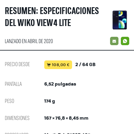
RESUMEN: ESPECIFICACIONES
DEL WIKO VIEW4 LITE
LANZADO EN ABRIL DE 2020
EMAIL
W
PRECIO DESDE
2 / 64 GB
108,00 €
PANTALLA
6,52 pulgadas
PESO
174 g
DIMENSIONES
167 × 76,8 × 8,45 mm