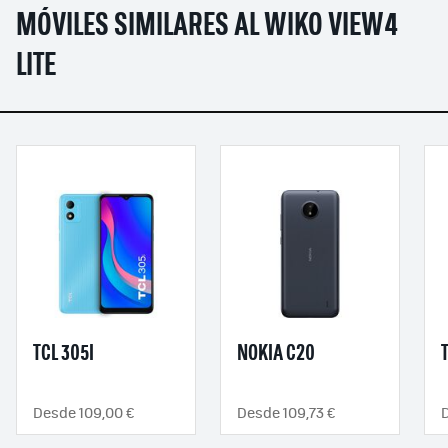
MÓVILES SIMILARES AL WIKO VIEW4
LITE
TCL 305I
NOKIA C20
Desde 109,00 €
Desde 109,73 €
D