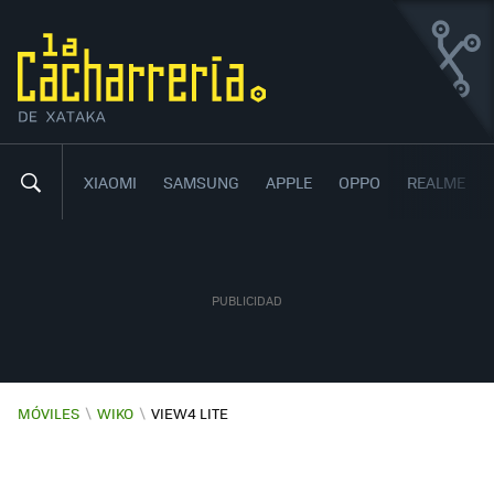
WIKO VIEW4 LITE
ECONÓMICO, CON TRIPLE CÁMARA Y CON UNA GRAN
BATERÍA
XIAOMI
SAMSUNG
APPLE
OPPO
REALME
MÓVILES
\
WIKO
\
VIEW4 LITE