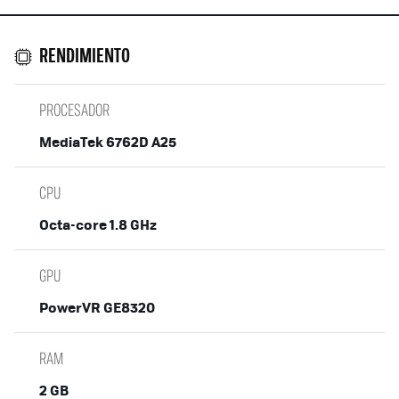
RENDIMIENTO
PROCESADOR
MediaTek 6762D A25
CPU
Octa-core 1.8 GHz
GPU
PowerVR GE8320
RAM
2 GB