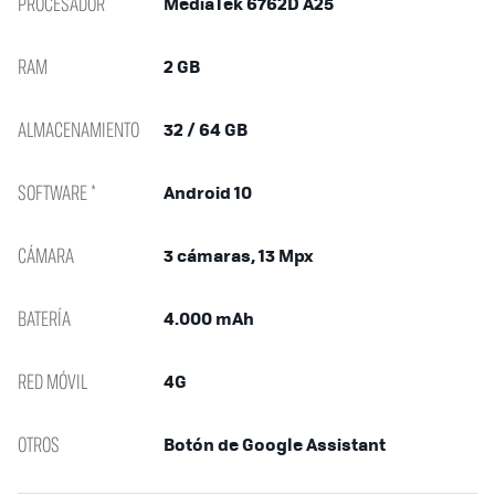
PROCESADOR
MediaTek 6762D A25
RAM
2 GB
ALMACENAMIENTO
32 / 64 GB
SOFTWARE *
Android 10
CÁMARA
3 cámaras, 13 Mpx
BATERÍA
4.000 mAh
RED MÓVIL
4G
OTROS
Botón de Google Assistant