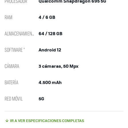
PROCESADOR
Qualcomm Snapdragon 695 5G
RAM
4 / 6 GB
ALMACENAMIENTO
64 / 128 GB
SOFTWARE *
Android 12
CÁMARA
3 cámaras, 50 Mpx
BATERÍA
4.500 mAh
RED MÓVIL
5G
IR A VER ESPECIFICACIONES COMPLETAS