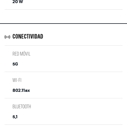
20 W
CONECTIVIDAD
RED MÓVIL
5G
WI-FI
802.11ax
BLUETOOTH
5,1