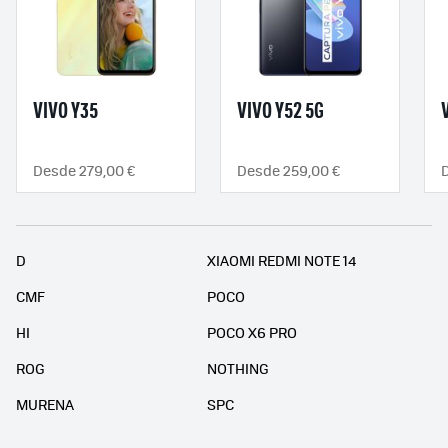
VIVO Y35
VIVO Y52 5G
Desde 279,00 €
Desde 259,00 €
D
D
XIAOMI REDMI NOTE 14
CMF
POCO
HI
POCO X6 PRO
ROG
NOTHING
MURENA
SPC