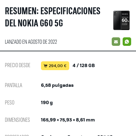
RESUMEN: ESPECIFICACIONES
DEL NOKIA G60 5G
LANZADO EN AGOSTO DE 2022
EMAIL
W
PRECIO DESDE
4 / 128 GB
294,00 €
PANTALLA
6,58 pulgadas
PESO
190 g
DIMENSIONES
165,99 × 75,93 × 8,61 mm