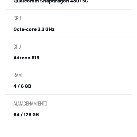
Qualcomm Snapdragon 480+ 5G
CPU
Octa-core 2.2 GHz
GPU
Adreno 619
RAM
4 / 6 GB
ALMACENAMIENTO
64 / 128 GB