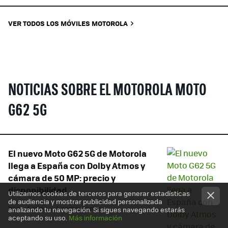
VER TODOS LOS MÓVILES MOTOROLA
NOTICIAS SOBRE EL MOTOROLA MOTO
G62 5G
El nuevo Moto G62 5G de Motorola
llega a España con Dolby Atmos y
cámara de 50 MP: precio y
disponibilidad
Utilizamos cookies de terceros para generar estadísticas
de audiencia y mostrar publicidad personalizada
hace 4 años
— 4 comentarios
analizando tu navegación. Si sigues navegando estarás
aceptando su uso.
Más información