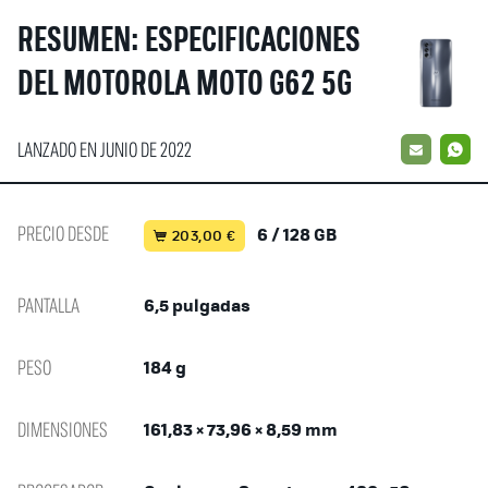
RESUMEN: ESPECIFICACIONES
DEL MOTOROLA MOTO G62 5G
LANZADO EN JUNIO DE 2022
EMAIL
W
PRECIO DESDE
6 / 128 GB
203,00 €
PANTALLA
6,5 pulgadas
PESO
184 g
DIMENSIONES
161,83 × 73,96 × 8,59 mm