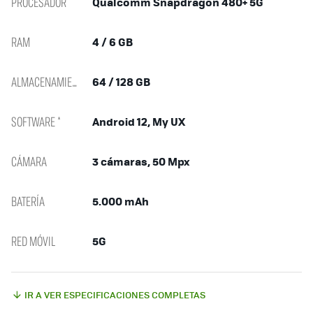
PROCESADOR
Qualcomm Snapdragon 480+ 5G
RAM
4 / 6 GB
ALMACENAMIENTO
64 / 128 GB
SOFTWARE *
Android 12, My UX
CÁMARA
3 cámaras, 50 Mpx
BATERÍA
5.000 mAh
RED MÓVIL
5G
IR A VER ESPECIFICACIONES COMPLETAS