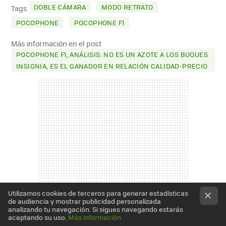
MAIL
DOBLE CÁMARA
MODO RETRATO
Tags
POCOPHONE
POCOPHONE F1
Más información en el post
POCOPHONE F1, ANÁLISIS: NO ES UN AZOTE A LOS BUQUES
INSIGNIA, ES EL GANADOR EN RELACIÓN CALIDAD-PRECIO
Utilizamos cookies de terceros para generar estadísticas
de audiencia y mostrar publicidad personalizada
analizando tu navegación. Si sigues navegando estarás
aceptando su uso.
Más información