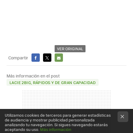
VER ORIGINAL
Compartir
FACEBOOK
X
E-
MAIL
Más información en el post
LACIE 2BIG, RÁPIDOS Y DE GRAN CAPACIDAD
Utilizamos cookies de terceros para generar estadísticas
de audiencia y mostrar publicidad personalizada
analizando tu navegación. Si sigues navegando estarás
aceptando su uso.
Más información