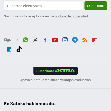
SUSCRIBIR
Suscribiéndote aceptas nuestra
política de privacidad
Síguenos
Wh
Twit
Fac
You
Inst
Tele
RSS
Flip
ats
ter
ebo
tub
agr
gra
boa
Link
Tikt
App
ok
e
am
m
rd
edI
ok
Suscríbete a
n
Apoya a Xataka y disfruta ventajas exclusivas
En Xataka hablamos de...