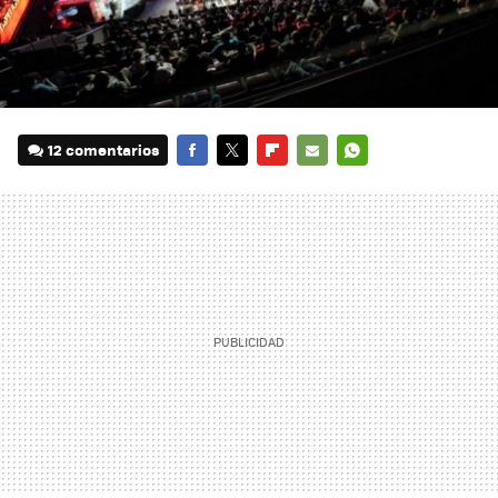
12 comentarios
FACEBOOK
TWITTER
FLIPBOARD
E-
WHATSAPP
MAIL