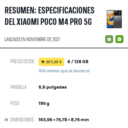
RESUMEN: ESPECIFICACIONES
DEL XIAOMI POCO M4 PRO 5G
LANZADO EN NOVIEMBRE DE 2021
EMAIL
W
PRECIO DESDE
6 / 128 GB
207,20 €
16% menos que al lanzarse
PANTALLA
6,6 pulgadas
PESO
195 g
DIMENSIONES
163,56 × 75,78 × 8,75 mm