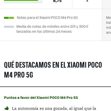
8,75
x
Notas para el Xiaomi POCO M4 Pro 5G
Me
to
Media de notas de móviles entre 201 y 300 €
mó
lanzados en los últimos 24 meses
an
QUÉ DESTACAMOS EN EL XIAOMI POCO
M4 PRO 5G
Puntos a favor del Xiaomi POCO M4 Pro 5G
La autonomía es una gozada, al igual que la