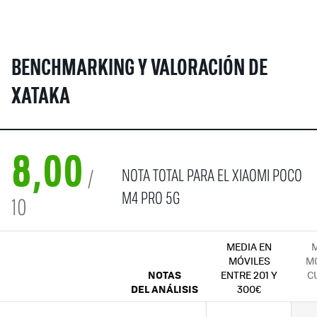
BENCHMARKING Y VALORACIÓN DE
XATAKA
8,00
NOTA TOTAL PARA EL XIAOMI POCO
/
M4 PRO 5G
10
MEDIA EN
M
MÓVILES
MÓ
NOTAS
ENTRE 201 Y
C
DEL ANÁLISIS
300€