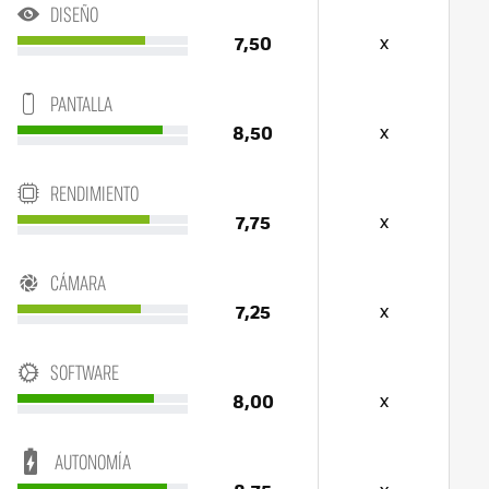
DISEÑO
7,50
x
PANTALLA
8,50
x
RENDIMIENTO
7,75
x
CÁMARA
7,25
x
SOFTWARE
8,00
x
AUTONOMÍA