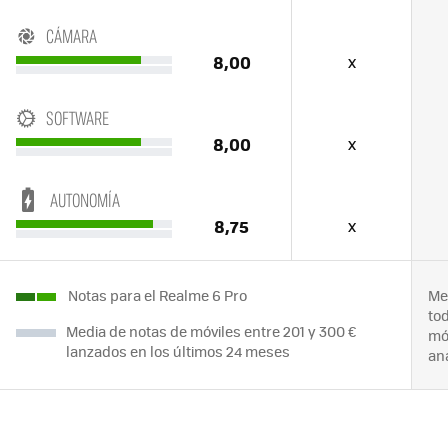
CÁMARA
8,00
x
SOFTWARE
8,00
x
AUTONOMÍA
8,75
x
Notas para el Realme 6 Pro
Me
to
Media de notas de móviles entre 201 y 300 €
mó
lanzados en los últimos 24 meses
an