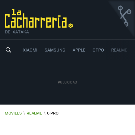
REALME 6 PRO
UN GAMA MEDIA MUY COMPLETO
8
50
,
XIAOMI
SAMSUNG
APPLE
OPPO
REALME
MÓVILES
\
REALME
\
6 PRO