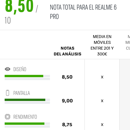
8,50
NOTA TOTAL PARA EL REALME 6
/
PRO
10
MEDIA EN
M
MÓVILES
MÓ
NOTAS
ENTRE 201 Y
C
DEL ANÁLISIS
300€
DISEÑO
8,50
x
PANTALLA
9,00
x
RENDIMIENTO
8,75
x