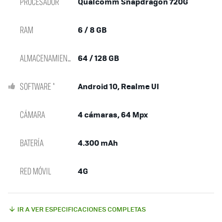
PROCESADOR
Qualcomm Snapdragon 720G
RAM
6 / 8 GB
ALMACENAMIENTO
64 / 128 GB
SOFTWARE *
Android 10, Realme UI
CÁMARA
4 cámaras, 64 Mpx
BATERÍA
4.300 mAh
RED MÓVIL
4G
IR A VER ESPECIFICACIONES COMPLETAS