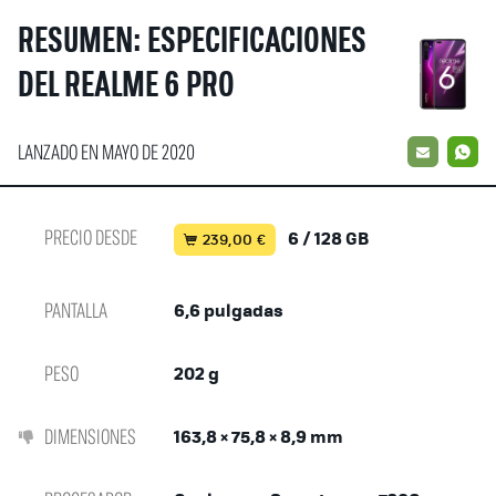
RESUMEN: ESPECIFICACIONES
DEL REALME 6 PRO
LANZADO EN MAYO DE 2020
EMAIL
W
PRECIO DESDE
6 / 128 GB
239,00 €
PANTALLA
6,6 pulgadas
PESO
202 g
DIMENSIONES
163,8 × 75,8 × 8,9 mm