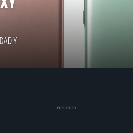
XY
DAD Y