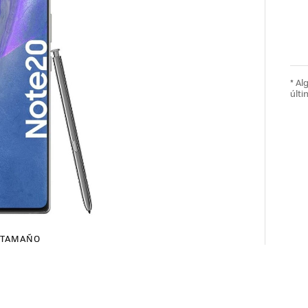
* A
últi
TAMAÑO