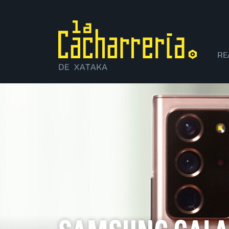
RE
XI