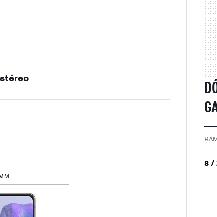
estéreo
D
GA
RAM
8 /
 MM