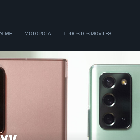
ALME
MOTOROLA
TODOS LOS MÓVILES
AOMI
SAMSUNG
APPLE
OPPO