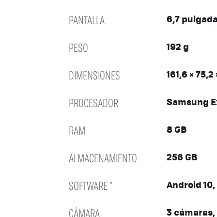
PANTALLA
6,7 pulgad
PESO
192 g
DIMENSIONES
161,6 × 75,2
PROCESADOR
Samsung E
RAM
8 GB
ALMACENAMIENTO
256 GB
SOFTWARE *
Android 10,
CÁMARA
3 cámaras,