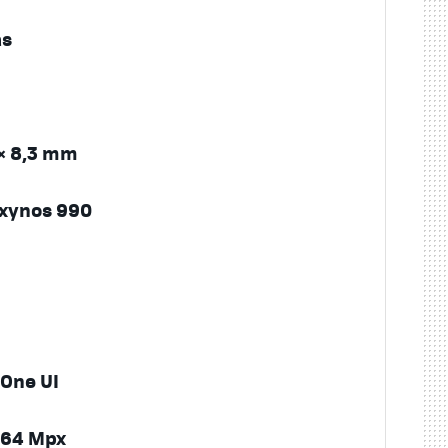
as
 × 8,3 mm
xynos 990
 One UI
 64 Mpx