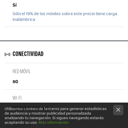
Sí
Sólo el 19% de los móviles sobre este precio tiene carga
inalámbrica
CONECTIVIDAD
RED MÓVIL
5G
WI-FI
Wi-Fi 6 (802.11ax)
Utilizamos cookies de terceros para generar estadísticas
de audiencia y mostrar publicidad personalizada
analizando tu navegación. Si sigues navegando estarás
aceptando su uso.
Más información
BLUETOOTH