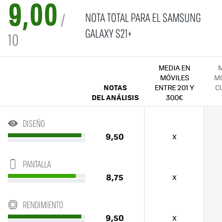
9,00
NOTA TOTAL PARA EL SAMSUNG
/
GALAXY S21+
10
MEDIA EN
M
MÓVILES
MÓ
NOTAS
ENTRE 201 Y
C
DEL ANÁLISIS
300€
DISEÑO
9,50
x
PANTALLA
8,75
x
RENDIMIENTO
9,50
x