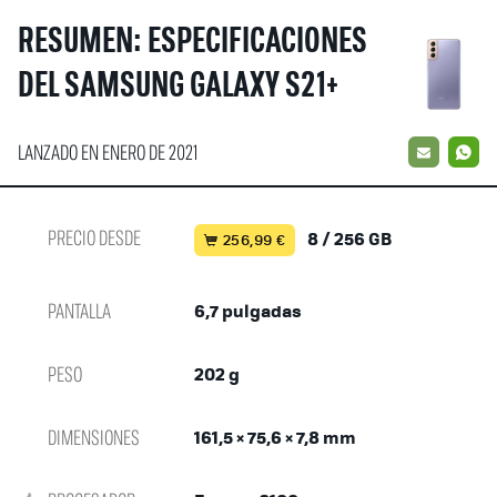
RESUMEN: ESPECIFICACIONES
DEL SAMSUNG GALAXY S21+
LANZADO EN ENERO DE 2021
EMAIL
W
PRECIO DESDE
8 / 256 GB
256,99 €
PANTALLA
6,7 pulgadas
PESO
202 g
DIMENSIONES
161,5 × 75,6 × 7,8 mm