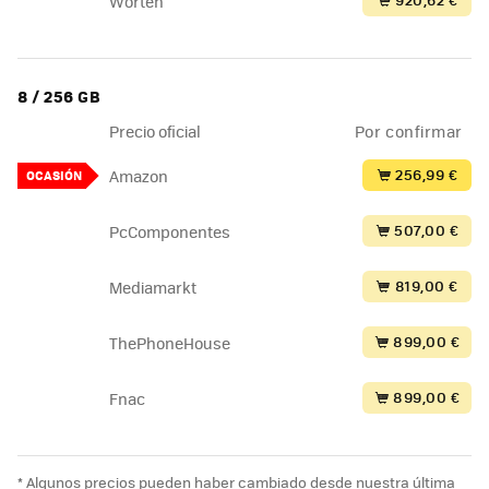
Worten
8 / 256 GB
Precio oficial
Por confirmar
256,99 €
Amazon
OCASIÓN
507,00 €
PcComponentes
819,00 €
Mediamarkt
899,00 €
ThePhoneHouse
899,00 €
Fnac
* Algunos precios pueden haber cambiado desde nuestra última