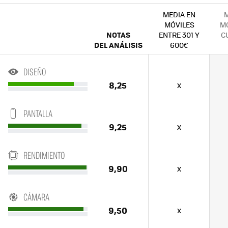
MEDIA EN
M
MÓVILES
MÓ
NOTAS
ENTRE 301 Y
C
DEL ANÁLISIS
600€
DISEÑO
8,25
x
PANTALLA
9,25
x
RENDIMIENTO
9,90
x
CÁMARA
9,50
x