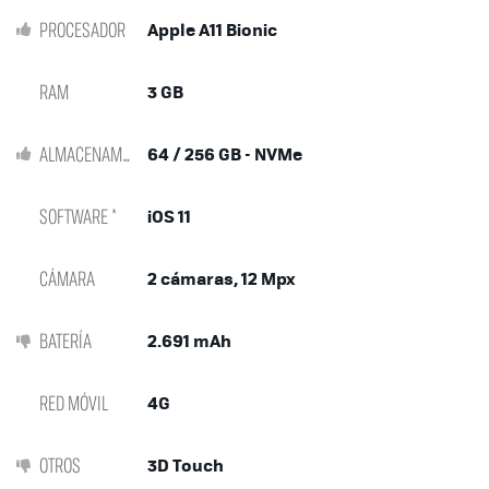
PROCESADOR
Apple A11 Bionic
RAM
3 GB
ALMACENAMIENTO
64 / 256 GB - NVMe
SOFTWARE *
iOS 11
CÁMARA
2 cámaras, 12 Mpx
BATERÍA
2.691 mAh
RED MÓVIL
4G
OTROS
3D Touch