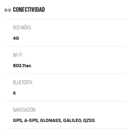
CONECTIVIDAD
RED MÓVIL
4G
WI-FI
802.11ac
BLUETOOTH
5
NAVEGACIÓN
GPS, A-GPS, GLONASS, GALILEO, QZSS