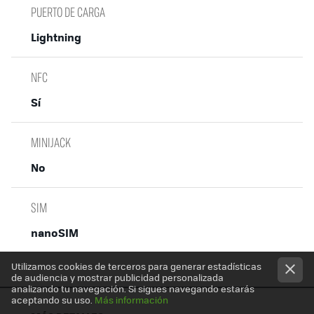
PUERTO DE CARGA
Lightning
NFC
Sí
MINIJACK
No
SIM
nanoSIM
Utilizamos cookies de terceros para generar estadísticas
de audiencia y mostrar publicidad personalizada
analizando tu navegación. Si sigues navegando estarás
aceptando su uso.
Más información