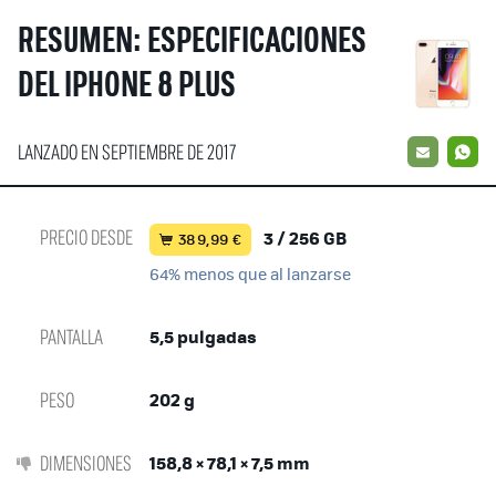
RESUMEN: ESPECIFICACIONES
DEL IPHONE 8 PLUS
LANZADO EN SEPTIEMBRE DE 2017
EMAIL
W
PRECIO DESDE
3 / 256 GB
389,99 €
64% menos que al lanzarse
PANTALLA
5,5 pulgadas
PESO
202 g
DIMENSIONES
158,8 × 78,1 × 7,5 mm