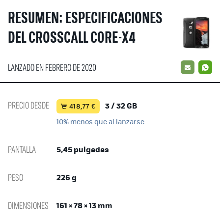
RESUMEN: ESPECIFICACIONES
DEL CROSSCALL CORE-X4
LANZADO EN FEBRERO DE 2020
EMAIL
W
PRECIO DESDE
3 / 32 GB
418,77 €
10% menos que al lanzarse
PANTALLA
5,45 pulgadas
PESO
226 g
DIMENSIONES
161 × 78 × 13 mm