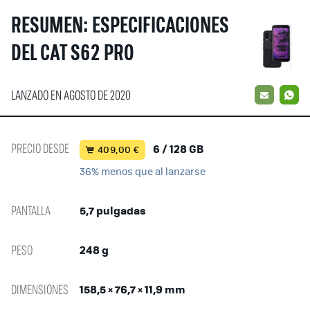
RESUMEN: ESPECIFICACIONES
DEL CAT S62 PRO
LANZADO EN AGOSTO DE 2020
EMAIL
W
PRECIO DESDE
6 / 128 GB
409,00 €
36% menos que al lanzarse
PANTALLA
5,7 pulgadas
PESO
248 g
DIMENSIONES
158,5 × 76,7 × 11,9 mm