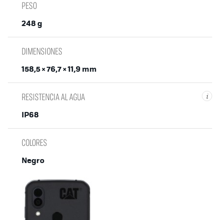
PESO
248 g
DIMENSIONES
158,5 × 76,7 × 11,9 mm
RESISTENCIA AL AGUA
i
IP68
COLORES
Negro