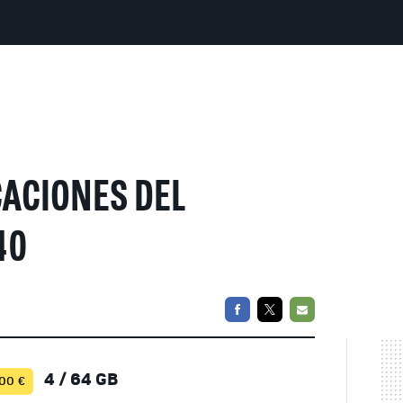
CACIONES DEL
40
FACEBOOK
TWITTER
EMAIL
4 / 64 GB
00 €