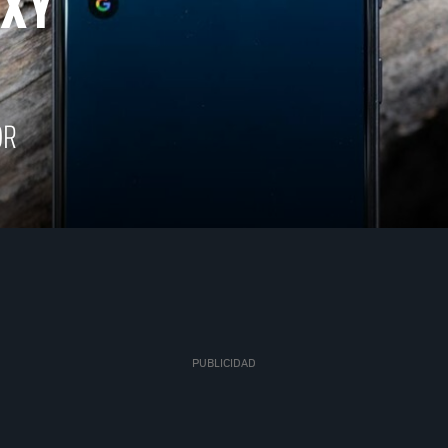
XY
OR