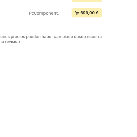
e
699,00 €
PcComponente
s
lgunos precios pueden haber cambiado desde nuestra
ma revisión