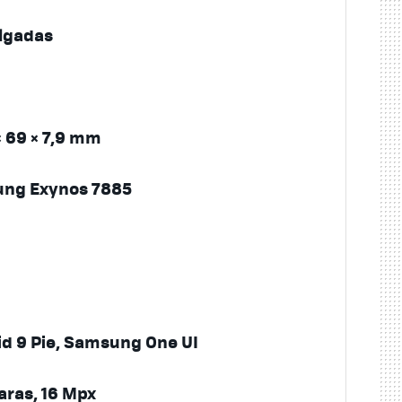
ulgadas
× 69 × 7,9 mm
ng Exynos 7885
d 9 Pie, Samsung One UI
aras, 16 Mpx