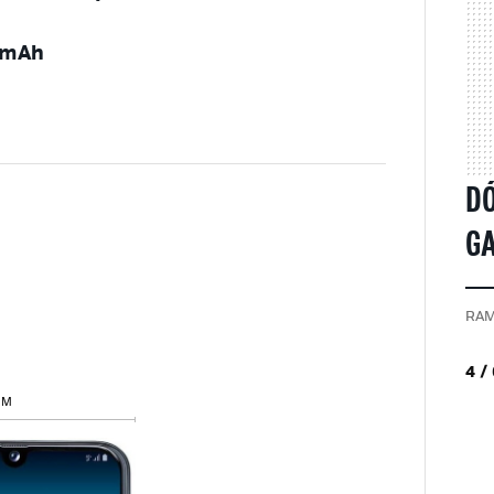
 mAh
D
GA
RAM
4 /
MM