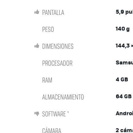
PANTALLA
5,9 p
PESO
140 g
DIMENSIONES
144,3 
PROCESADOR
Samsu
RAM
4 GB
ALMACENAMIENTO
64 GB
SOFTWARE *
Androi
CÁMARA
2 cám