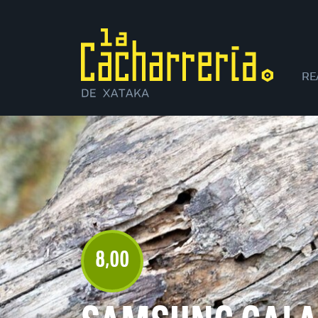
RE
XI
8
00
,