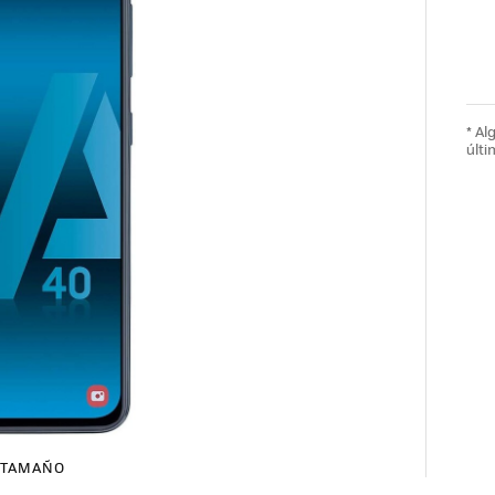
* A
últi
TAMAÑO