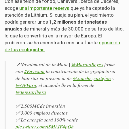
Con ese telón de fondo, Cañaveral, cerca de Cáceres,
acoge
una importante reserva
que ya ha captado la
atención de Lithium. Si cuaja su plan, el yacimiento
podría generar unos
1,2 millones de toneladas
anuales
de mineral y más de 30.000 de sulfato de litio,
lo que la convertiría en la mayor de Europa. El
problema: se ha encontrado con una fuerte
oposición
de los ecologistas
.
📌Navalmoral de la Mata |
@MarotoReyes
firma
con
#Envision
la construcción de la gigafactoria
de baterías en presencia de
@sanchezcastejon
y
@GFVara
, el acuerdo lleva la firma de
@Teresaribera
✅ 2.500M€ de inversión
✅ 3.000 empleos directos
✅ La energía será 100% verde
pic.twitter.com/iSMAIF4pQh