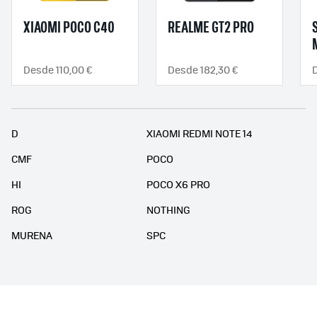
XIAOMI POCO C40
REALME GT2 PRO
Desde 110,00 €
Desde 182,30 €
D
D
XIAOMI REDMI NOTE 14
CMF
POCO
HI
POCO X6 PRO
ROG
NOTHING
MURENA
SPC