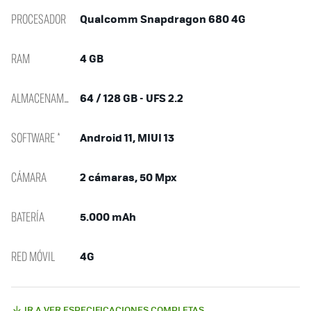
PROCESADOR
Qualcomm Snapdragon 680 4G
RAM
4 GB
ALMACENAMIENTO
64 / 128 GB - UFS 2.2
SOFTWARE *
Android 11, MIUI 13
CÁMARA
2 cámaras, 50 Mpx
BATERÍA
5.000 mAh
RED MÓVIL
4G
IR A VER ESPECIFICACIONES COMPLETAS