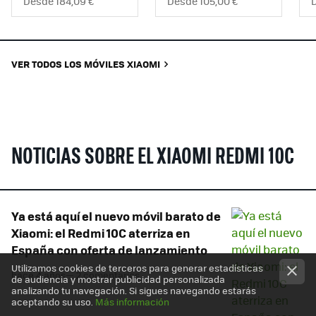
Desde 184,09 €
Desde 105,00 €
VER TODOS LOS MÓVILES XIAOMI
NOTICIAS SOBRE EL XIAOMI REDMI 10C
Ya está aquí el nuevo móvil barato de
Xiaomi: el Redmi 10C aterriza en
España con oferta de lanzamiento
Utilizamos cookies de terceros para generar estadísticas
hace 4 años
— 2 comentarios
de audiencia y mostrar publicidad personalizada
analizando tu navegación. Si sigues navegando estarás
aceptando su uso.
Más información