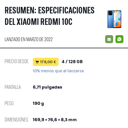
RESUMEN: ESPECIFICACIONES
DEL XIAOMI REDMI 10C
LANZADO EN MARZO DE 2022
EMAIL
W
PRECIO DESDE
4 / 128 GB
179,00 €
10% menos que al lanzarse
PANTALLA
6,71 pulgadas
PESO
190 g
DIMENSIONES
169,9 × 76,6 × 8,3 mm