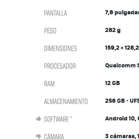
PANTALLA
7,6 pulgada
PESO
282 g
DIMENSIONES
159,2 × 128,
PROCESADOR
Qualcomm S
RAM
12 GB
ALMACENAMIENTO
256 GB - UFS
SOFTWARE *
Android 10, O
CÁMARA
3 cámaras, 