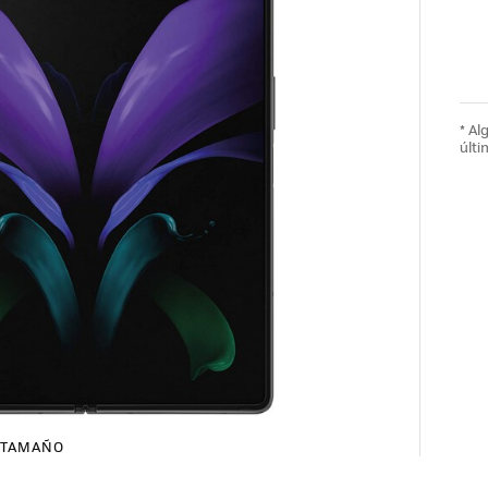
* A
últi
TAMAÑO