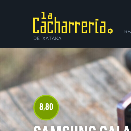
RE
XI
8
80
,