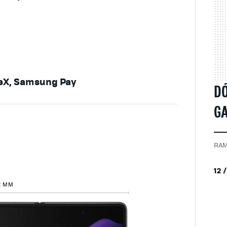
X, Samsung Pay
D
GA
RAM
12 
2 MM