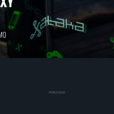
XY
MO