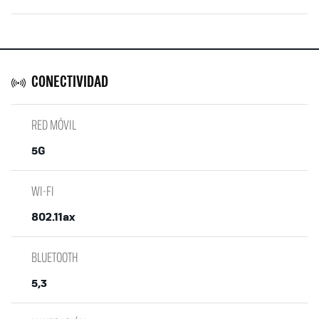
CONECTIVIDAD
RED MÓVIL
5G
WI-FI
802.11ax
BLUETOOTH
5,3