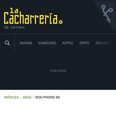
ASUS ROG PHONE 6D
UN BESTIA GAMING SOBRADA DE POTENCIA Y DE
HERCIOS
XIAOMI
SAMSUNG
APPLE
OPPO
REALME
MÓVILES
\
ASUS
\
ROG PHONE 6D