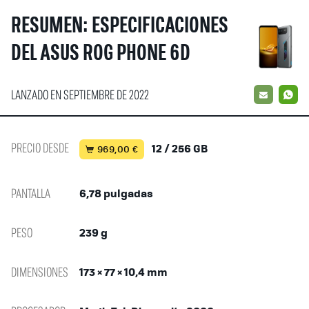
RESUMEN: ESPECIFICACIONES
DEL ASUS ROG PHONE 6D
LANZADO EN SEPTIEMBRE DE 2022
EMAIL
W
PRECIO DESDE
12 / 256 GB
969,00 €
PANTALLA
6,78 pulgadas
PESO
239 g
DIMENSIONES
173 × 77 × 10,4 mm