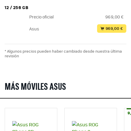
12 / 256 GB
Precio oficial
969,00 €
969,00 €
Asus
* Algunos precios pueden haber cambiado desde nuestra última
revisión
MÁS MÓVILES ASUS
9