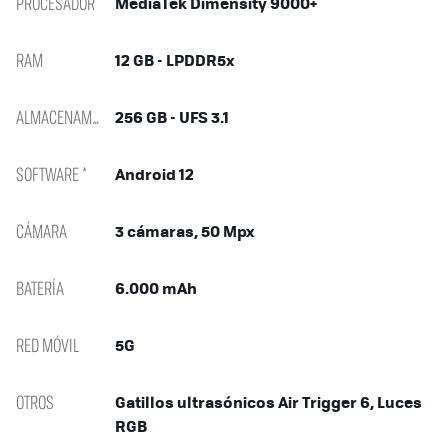
PROCESADOR
MediaTek Dimensity 9000+
RAM
12 GB - LPDDR5x
ALMACENAMIENTO
256 GB - UFS 3.1
SOFTWARE *
Android 12
CÁMARA
3 cámaras, 50 Mpx
BATERÍA
6.000 mAh
RED MÓVIL
5G
OTROS
Gatillos ultrasónicos Air Trigger 6, Luces
RGB