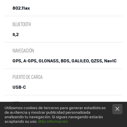
802.11ax
BLUETOOTH
5,2
NAVEGACIÓN
GPS, A-GPS, GLONASS, BDS, GALILEO, QZSS, NavIC
PUERTO DE CARGA
USB-C
NFC
Utilizamos cookies de terceros para generar estadísticas
de audiencia y mostrar publicidad personalizada
Sí
analizando tu navegación. Si sigues navegando estarás
aceptando su uso.
Más información