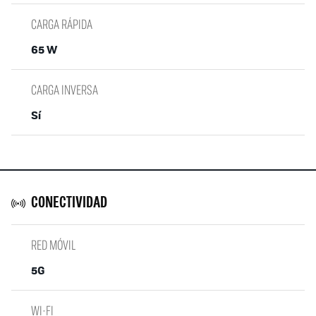
CARGA RÁPIDA
65 W
CARGA INVERSA
Sí
CONECTIVIDAD
RED MÓVIL
5G
WI-FI