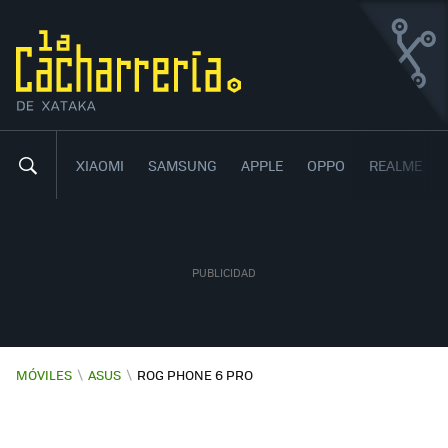
ASUS ROG PHONE 6 PRO
UN BESTIA QUE PUEDE CON TODO
9
00
,
XIAOMI
SAMSUNG
APPLE
OPPO
REALME
MÓVILES
\
ASUS
\
ROG PHONE 6 PRO