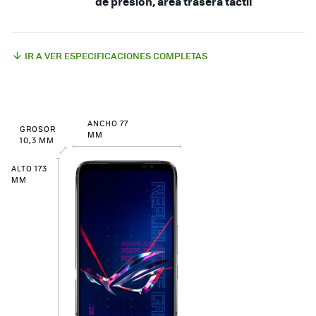
de presión, área trasera táctil
IR A VER ESPECIFICACIONES COMPLETAS
ANCHO 77
GROSOR
MM
10,3 MM
ALTO 173
MM