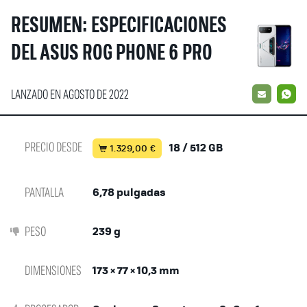
RESUMEN: ESPECIFICACIONES
DEL ASUS ROG PHONE 6 PRO
LANZADO EN AGOSTO DE 2022
EMAIL
W
PRECIO DESDE
18 / 512 GB
1.329,00 €
PANTALLA
6,78 pulgadas
PESO
239 g
DIMENSIONES
173 × 77 × 10,3 mm