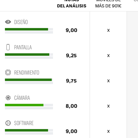
DEL ANÁLISIS
MÁS DE 901€
DISEÑO
9,00
x
PANTALLA
9,25
x
RENDIMIENTO
9,75
x
CÁMARA
8,00
x
SOFTWARE
9,00
x