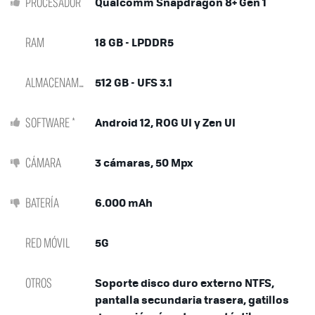
PROCESADOR
Qualcomm Snapdragon 8+ Gen 1
RAM
18 GB - LPDDR5
ALMACENAMIENTO
512 GB - UFS 3.1
SOFTWARE *
Android 12, ROG UI y Zen UI
CÁMARA
3 cámaras, 50 Mpx
BATERÍA
6.000 mAh
RED MÓVIL
5G
OTROS
Soporte disco duro externo NTFS,
pantalla secundaria trasera, gatillos