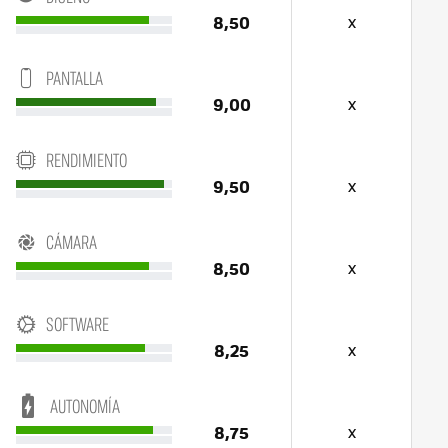
8,50
x
PANTALLA
9,00
x
RENDIMIENTO
9,50
x
CÁMARA
8,50
x
SOFTWARE
8,25
x
AUTONOMÍA
8,75
x