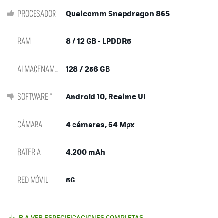
PROCESADOR
Qualcomm Snapdragon 865
RAM
8 / 12 GB - LPDDR5
ALMACENAMIENTO
128 / 256 GB
SOFTWARE *
Android 10, Realme UI
CÁMARA
4 cámaras, 64 Mpx
BATERÍA
4.200 mAh
RED MÓVIL
5G
IR A VER ESPECIFICACIONES COMPLETAS