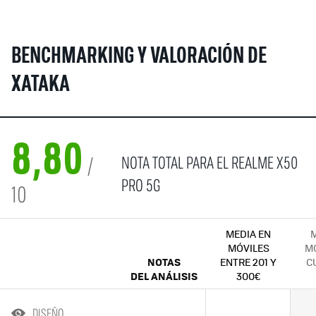
BENCHMARKING Y VALORACIÓN DE
XATAKA
8,80
NOTA TOTAL PARA EL REALME X50
/
PRO 5G
10
MEDIA EN
M
MÓVILES
MÓ
NOTAS
ENTRE 201 Y
C
DEL ANÁLISIS
300€
DISEÑO