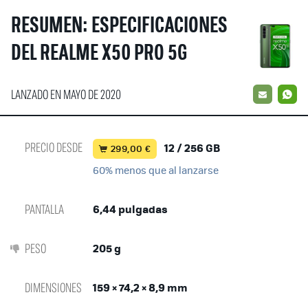
RESUMEN: ESPECIFICACIONES
DEL REALME X50 PRO 5G
LANZADO EN MAYO DE 2020
EMAIL
W
PRECIO DESDE
12 / 256 GB
299,00 €
60% menos que al lanzarse
PANTALLA
6,44 pulgadas
PESO
205 g
DIMENSIONES
159 × 74,2 × 8,9 mm