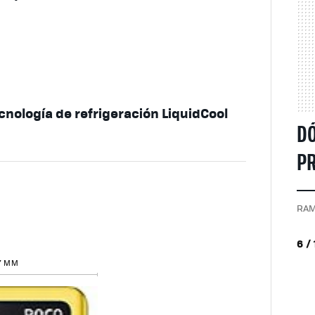
ecnología de refrigeración LiquidCool
DÓ
P
RAM
6 /
7 MM