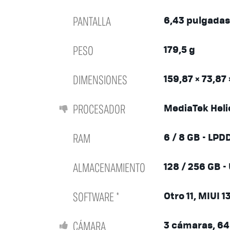
PANTALLA
6,43 pulgadas
PESO
179,5 g
DIMENSIONES
159,87 × 73,87
PROCESADOR
MediaTek Heli
RAM
6 / 8 GB - LP
ALMACENAMIENTO
128 / 256 GB -
SOFTWARE *
Otro 11, MIUI 1
CÁMARA
3 cámaras, 6