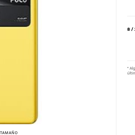
8 /
* A
últi
TAMAÑO