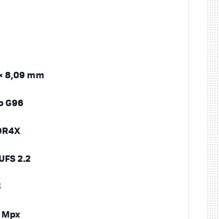
 × 8,09 mm
o G96
DDR4X
 UFS 2.2
3
4 Mpx