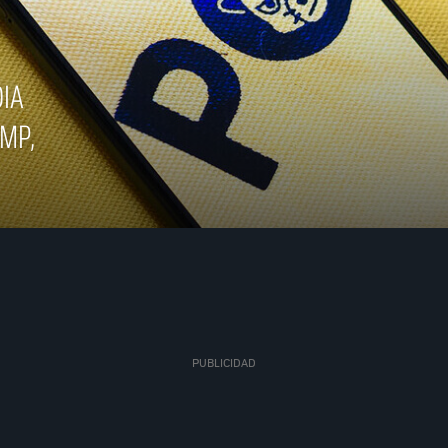
DIA
 MP,