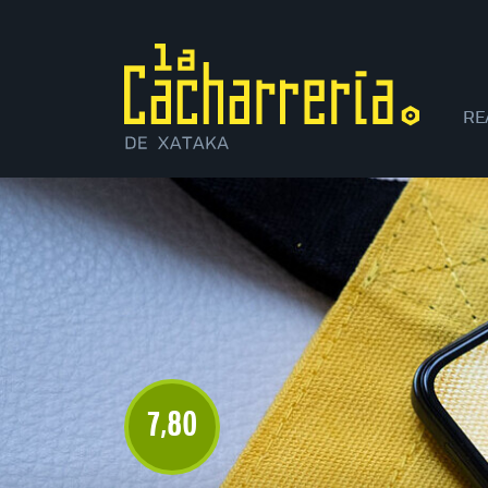
RE
XI
7
80
,