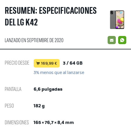
RESUMEN: ESPECIFICACIONES
DEL LG K42
LANZADO EN SEPTIEMBRE DE 2020
EMAIL
W
PRECIO DESDE
3 / 64 GB
169,99 €
3% menos que al lanzarse
PANTALLA
6,6 pulgadas
PESO
182 g
DIMENSIONES
165 × 76,7 × 8,4 mm