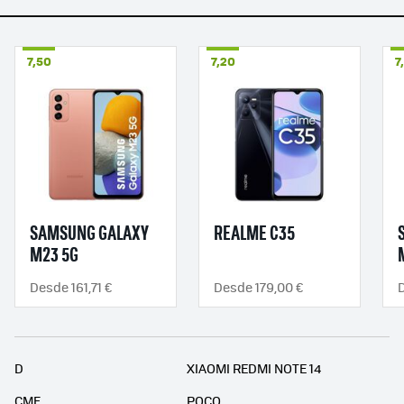
7,50
7,20
7
SAMSUNG GALAXY
REALME C35
M23 5G
Desde 161,71 €
Desde 179,00 €
D
D
XIAOMI REDMI NOTE 14
CMF
POCO