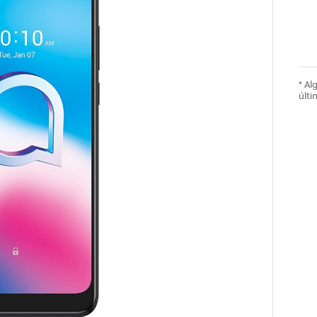
* A
últi