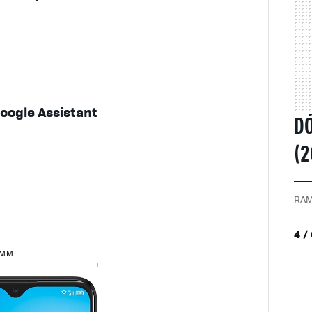
oogle Assistant
DÓ
(2
RAM
4 /
 MM