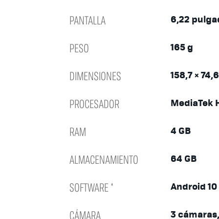
PANTALLA
6,22 pulga
PESO
165 g
DIMENSIONES
158,7 × 74,
PROCESADOR
MediaTek H
RAM
4 GB
ALMACENAMIENTO
64 GB
SOFTWARE *
Android 10
CÁMARA
3 cámaras