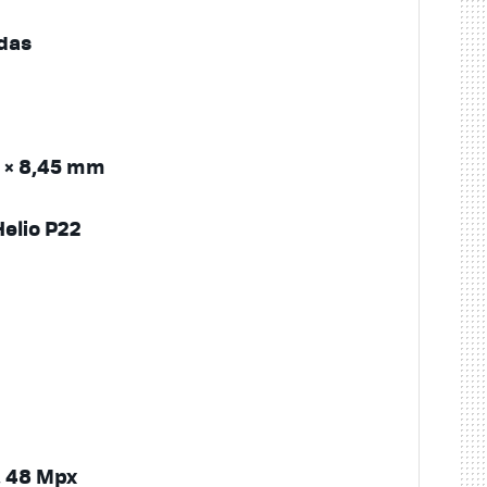
das
6 × 8,45 mm
elio P22
, 48 Mpx