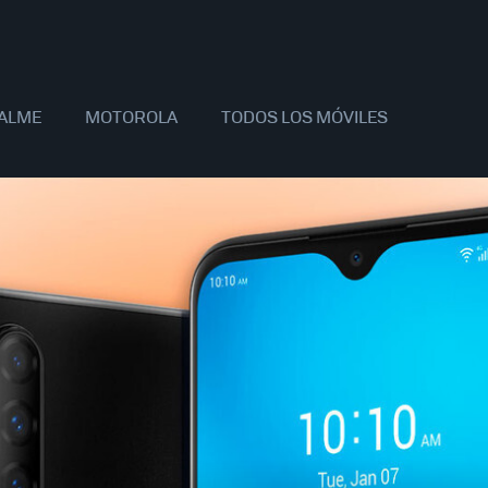
ALME
MOTOROLA
TODOS LOS MÓVILES
AOMI
SAMSUNG
APPLE
OPPO