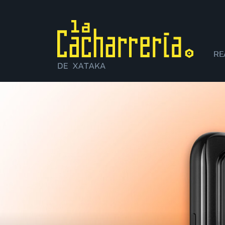
RE
XI